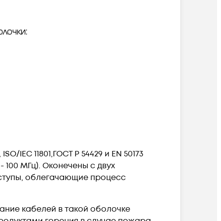
O/IEC 11801,ГОСТ Р 54429 и EN 50173
 100 МГц). Оконечены с двух
ыступы, облегачающие процесс
ание кабелей в такой оболочке
продуктами горения в случае пожара.