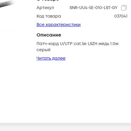
Артикул
SNR-UU4-5E-010-LST-GY
Код товара
037041
Все характеристики
Описание
Патч-корд U/UTP cat.5e LSZH медь 1.0м
серый
Читать далее