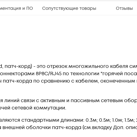
ментация и ПО
Сопутствующие товары
Отзывы
, патч-корд) - это отрезок многожильного кабеля с
коннекторами 8P8C/RJ45 по технологии "горячей пос
 патч-корда по сравнению с кабелем, оконеченным
я линий связи с активным и пассивным сетевым обо
очей сетевой коммутации.
яются стандартными длинами: 0.3м; 0.5м; 1.0м; 1.5м; 2.0
 внешней оболочки патч-корда (см.вкладку Доп. опис