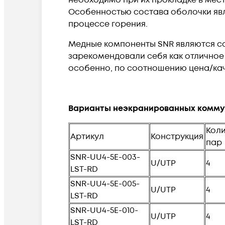
Особенностью состава оболочки явля
процессе горения.
Медные компоненты SNR являются с
зарекомендовали себя как отлично
особенно, по соотношению цена/кач
Варианты неэкранированных коммут
Кол
Артикул
Конструкция
пар
SNR-UU4-5E-003-
U/UTP
4
LST-RD
SNR-UU4-5E-005-
U/UTP
4
LST-RD
SNR-UU4-5E-010-
U/UTP
4
LST-RD