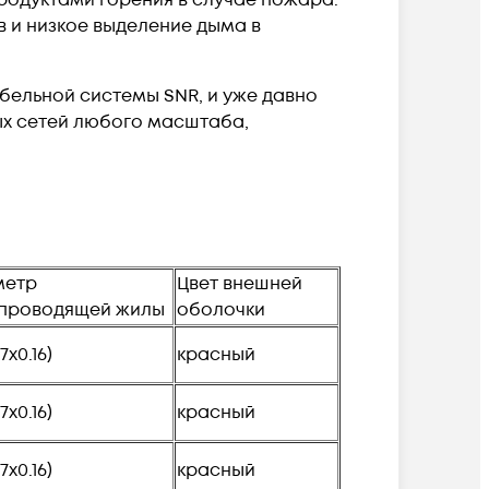
в и низкое выделение дыма в
абельной системы
SNR
, и уже давно
х сетей любого масштаба,
метр
Цвет внешней
проводящей жилы
оболочки
(7х0.16)
красный
(7х0.16)
красный
(7х0.16)
красный