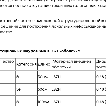
ется полное отсутствие токсичных галогенных газо
оставной частью комплексной структурированной к
е решение для построения локальных информационны
ество.
ационных шнуров SNR в LSZH-оболочке
ичество
Материал внешней
Диа
Категория
Длина
оболочки
токо
5e
30см
LSZH
0.48 
5e
50см
LSZH
0.48 
5e
100см
LSZH
0.48 