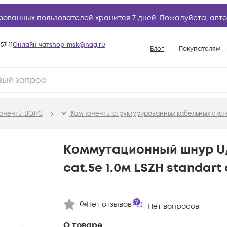
зованных пользователей хранится 7 дней. Пожалуйста,
авто
57-11
Онлайн чат
shop-msk@nag.ru
Блог
Покупателям
Способы опла
Документы
Политика рабо
поненты ВОЛС
Компоненты структурированных кабельных сист
Условия доста
Гарантийное о
Коммутационный шнур U/
Возврат товар
cat.5e 1.0м LSZH standart
Вопросы и отв
База знаний
0
Нет отзывов
Конфигуратор
Нет вопросов
О товаре