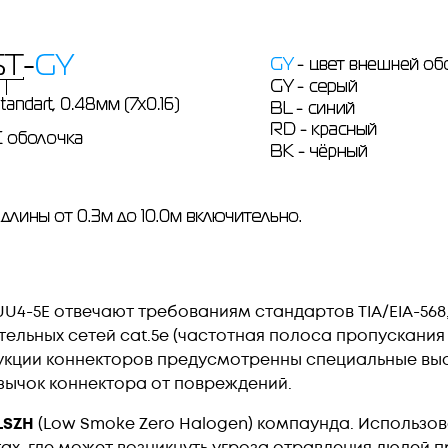
UU4-5E
отвечают требованиям стандартов TIA/EIA-568, IS
льных сетей cat.5e (частотная полоса пропускания -
трукции коннекторов предусмотренны специальные в
ычок коннектора от повреждений.
LSZH
(Low Smoke Zero Halogen) компаунда. Использов
ах, где может возникнуть угроза отравления людей 