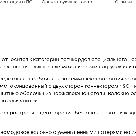
ментация и ПО
Сопутствующие товары
Отзывы
д
относится к категории патчкордов специального на
вероятность повышенных механических нагрузок или а
редставляет собой отрезок симплексного оптическ
мм, оконцованный с двух сторон коннекторами SC, ти
ащитные оболочки из нержавеющей стали. Волокно 
ларовых нитей.
ераспространяющего горение безгалогенного низкод
номодовое волокно с уменьшенными потерями на изги