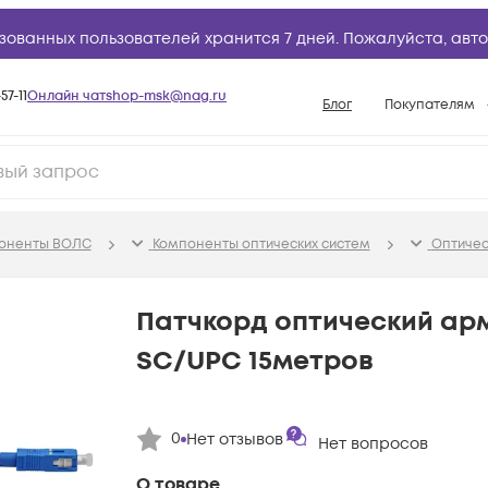
зованных пользователей хранится 7 дней. Пожалуйста,
авто
57-11
Онлайн чат
shop-msk@nag.ru
Блог
Покупателям
Способы опла
Документы
Политика рабо
поненты ВОЛС
Компоненты оптических систем
Оптичес
Условия доста
Гарантийное о
Патчкорд оптический а
Возврат товар
SC/UPC 15метров
Вопросы и отв
База знаний
0
Нет отзывов
Конфигуратор
Нет вопросов
О товаре