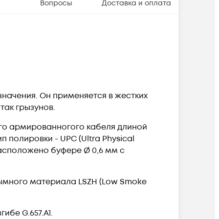
Вопросы
Доставка и оплата
значения. Он применяется в жестких
так грызунов.
ого армированногого кабеля длиной
п полировки - UPC (
Ultra Physical
расположено буфере Ø 0,6 мм
с
ымного материала LSZH (Low Smoke
бе G.657.A1.