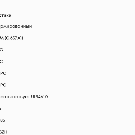
стики
Армированный
M (G.657.A1)
SC
SC
UPC
UPC
оответствует UL94V-0
5
,85
SZH