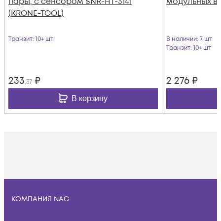
пары, с сенсором SNR-HT-3141
модульных ви
(KRONE-TOOL)
Транзит
: 10+ шт
В наличии
: 7 шт
Транзит
: 10+ шт
233
₽
2 276
₽
,37
В корзину
КОМПАНИЯ NAG