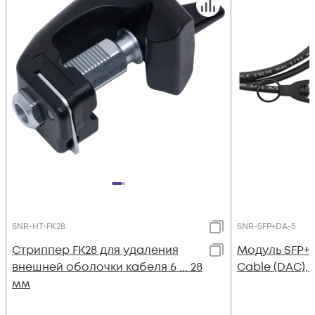
SNR-HT-FK28
SNR-SFP+DA-5
Стриппер FK28 для удаления
Модуль SFP+ 
внешней оболочки кабеля 6 ... 28
Cable (DAC),
мм