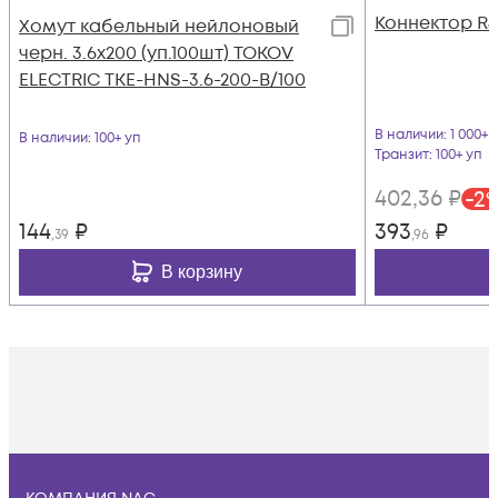
Коннектор RJ
Хомут кабельный нейлоновый
черн. 3.6х200 (уп.100шт) TOKOV
ELECTRIC TKE-HNS-3.6-200-B/100
В наличии
: 1 000+ 
В наличии
: 100+ уп
Транзит
: 100+ уп
402
,36
₽
-
2
144
₽
393
₽
,39
,96
В корзину