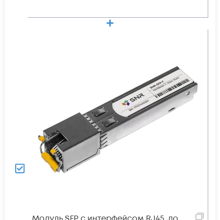
Модуль SFP с интерфейсом RJ45, до