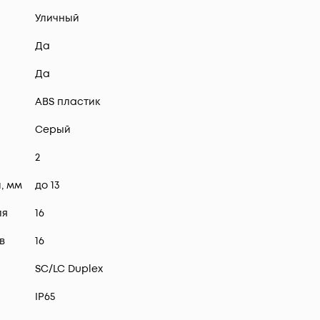
Уличный
Да
Да
ABS пластик
Серый
2
, мм
до 13
ля
16
в
16
SC/LC Duplex
IP65