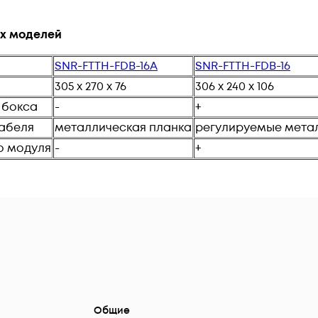
х моделей
SNR-FTTH-FDB-16A
SNR-FTTH-FDB-16
305 х 270 х 76
306 х 240 х 106
 бокса
-
+
кабеля
металлическая планка
регулируемые мета
о модуля
-
+
Общие