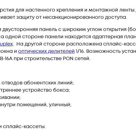
рстия для настенного крепления и монтажной ленты
ивает защиту от несанкционированного доступа.
 двусторонняя панель с широким углом открытия (бо
а одной стороне панели находится адаптерная пла
uplex
. На другой стороне расположена сплайс-кас
локна и
оптических делителей
1/16. Возможность уста
B-16A при строительстве PON сетей.
6 отводов абонентских линий;
треннее устройство бокса;
живании;
внутри помещений, уличный;
и сплайс-кассеты.