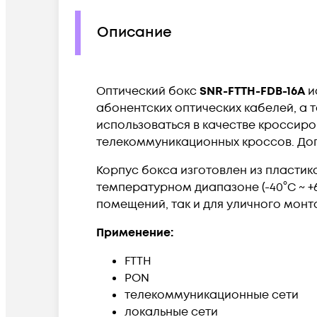
Описание
Оптический бокс
SNR-FTTH-FDB-16A
и
абонентских оптических кабелей, а
использоваться в качестве кроссир
телекоммуникационных кроссов. Доп
Корпус бокса изготовлен из пласти
температурном диапазоне (-40°C ~ +6
помещений, так и для уличного монт
Применение:
FTTH
PON
телекоммуникационные сети
локальные сети