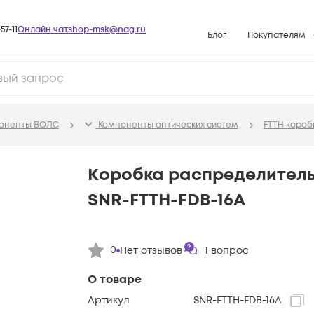
57-11
Онлайн чат
shop-msk@nag.ru
Блог
Покупателям
Способы опла
Документы
Политика рабо
поненты ВОЛС
Компоненты оптических систем
FTTH короб
Условия доста
Гарантийное о
Коробка распределитель
Возврат товар
SNR-FTTH-FDB-16A
Вопросы и отв
База знаний
0
Нет отзывов
1
вопрос
Конфигуратор
О товаре
Артикул
SNR-FTTH-FDB-16A