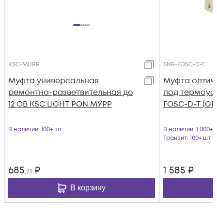
KSC-MURR
SNR-FOSC-D-T
Муфта универсальная
Муфта оптиче
ремонтно-разветвительная до
под термоуса
12 ОВ KSC LIGHT PON МУРР
FOSC-D-T (GP
В наличии
: 100+ шт
В наличии
: 1 000+ 
Транзит
: 100+ шт
685
₽
1 585
₽
,23
В корзину