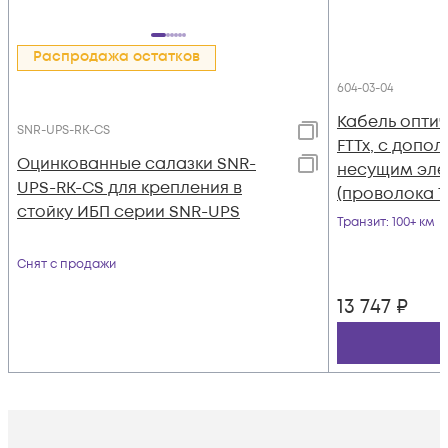
Распродажа остатков
604-03-04
Кабель оптич
SNR-UPS-RK-CS
FTTx, с допо
Оцинкованные салазки SNR-
несущим эл
UPS-RK-CS для крепления в
(проволока 1.
стойку ИБП серии SNR-UPS
Транзит
: 100+ км
Снят с продажи
13 747
₽