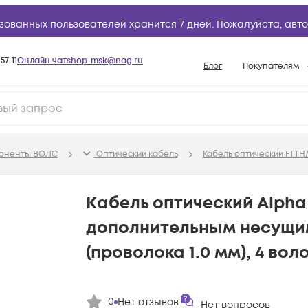
зованных пользователей хранится 7 дней. Пожалуйста,
авто
57-11
Онлайн чат
shop-msk@nag.ru
Блог
Покупателям
Способы опла
Документы
Политика рабо
поненты ВОЛС
Оптический кабель
Кабель оптический FTTH/
Условия доста
Гарантийное о
Кабель оптический Alpha M
Возврат товар
дополнительным несущи
Вопросы и отв
(проволока 1.0 мм), 4 вол
База знаний
Конфигуратор
0
Нет отзывов
Нет вопросов