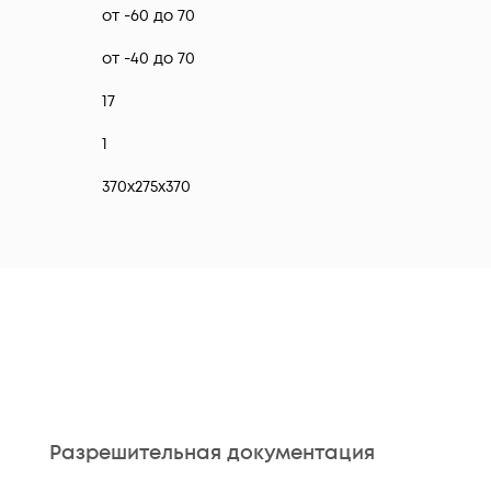
от -60 до 70
от -40 до 70
17
1
370х275х370
Разрешительная документация