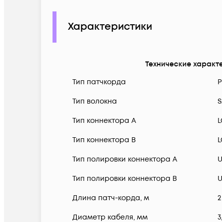
Характеристики
Технические характ
Тип патчкорда
Р
Тип волокна
S
Тип коннектора A
L
Тип коннектора B
L
Тип полировки коннектора A
Тип полировки коннектора B
Длина патч-корда, м
2
Диаметр кабеля, мм
3