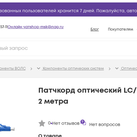
зованных пользователей хранится 7 дней. Пожалуйста,
авто
57-11
Онлайн чат
shop-msk@nag.ru
Блог
Покупателям
Способы опла
Документы
Политика рабо
поненты ВОЛС
Компоненты оптических систем
Оптичес
Условия доста
Гарантийное о
Патчкорд оптический LC/
Возврат товар
2 метра
Вопросы и отв
База знаний
0
Нет отзывов
Конфигуратор
Нет вопросов
О товаре