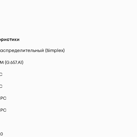
еристики
аспределительный (Simplex)
M (G.657.A1)
C
C
UPC
UPC
,0