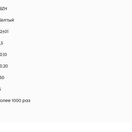
SZH
Желтый
2±01
,5
0,10
0,20
50
5
олее 1000 раз