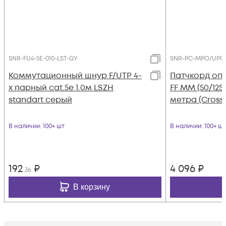
SNR-FU4-5E-010-LST-GY
SNR-PC-MPO/UPC-
Коммутационный шнур F/UTP 4-
Патчкорд оп
х парный cat.5e 1.0м LSZH
FF MM (50/125
standart серый
метра (Cross
В наличии
: 100+ шт
В наличии
: 100+ шт
192
₽
4 096
₽
,36
В корзину