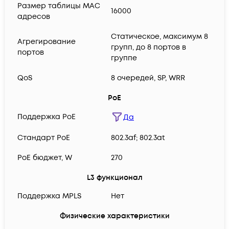
Размер таблицы MAC
16000
адресов
Статическое, максимум 8
Агрегирование
групп, до 8 портов в
портов
группе
QoS
8 очередей, SP, WRR
PoE
Поддержка PoE
Да
Cтандарт PoE
802.3af; 802.3at
PoE бюджет, W
270
L3 функционал
Поддержка MPLS
Нет
Физические характеристики