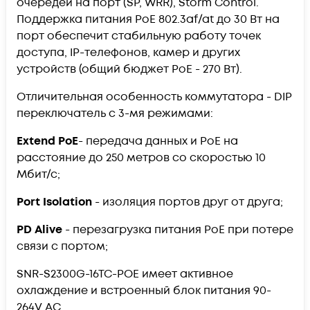
очередей на порт (SP, WRR), Storm Control.
Поддержка питания PoE 802.3af/at до 30 Вт на
порт обеспечит стабильную работу точек
доступа, IP-телефонов, камер и других
устройств (общий бюджет PoE - 270 Вт).
Отличительная особенность коммутатора - DIP
переключатель с 3-мя режимами:
Extend PoE
- передача данных и PoE на
расстояние до 250 метров со скоростью 10
Мбит/с;
Port Isolation
- изоляция портов друг от друга;
PD Alive
- перезагрузка питания PoE при потере
связи с портом;
SNR-S2300G-16TC-POE имеет активное
охлаждение и встроенный блок питания 90-
264V AC.