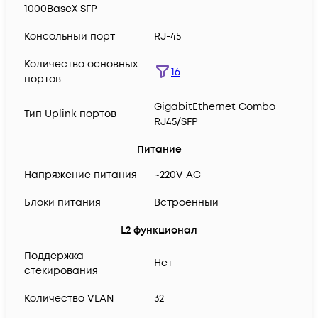
1000BaseX SFP
Консольный порт
RJ-45
Количество основных
16
портов
GigabitEthernet Combo
Тип Uplink портов
RJ45/SFP
Питание
Напряжение питания
~220V AC
Блоки питания
Встроенный
L2 функционал
Поддержка
Нет
стекирования
Количество VLAN
32