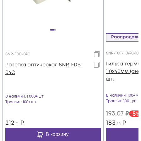
Распродаж
SNR-TCT-1.0/40-100
SNR-FDB-04C
Гильза терм
Розетка оптическая SNR-FDB-
1.0х40мм (ана
04C
шт.
В наличии
: 100+ уп
В наличии
: 1 000+ шт
Транзит
: 100+ уп
Транзит
: 100+ шт
193
,07
₽
-
5
%
212
₽
183
₽
,41
,64
В корзину