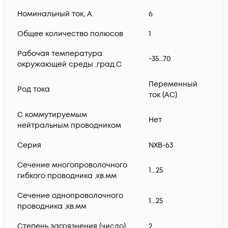
Номинальный ток, А.
6
Общее количество полюсов
1
Рабочая температура
-35...70
окружающей среды ,град.C
Переменный
Род тока
ток (AC)
С коммутируемым
Нет
нейтральным проводником
Серия
NXB-63
Сечение многопроволочного
1...25
гибкого проводника ,кв.мм
Сечение однопроволочного
1...25
проводника ,кв.мм
Степень загрязнения (число)
2