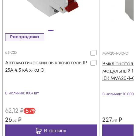
Распродажа
631C25
MVA20-1-010-C
Автоматический выключатель 1Р
Выключатель
25А 4,5 кА х-ка С
модульный 1п 
IEK MVA20-1-0
В наличии
: 100+ шт
В наличии
: 10 000
62
,12
₽
-
57
%
26
₽
227
₽
,52
,98
В корзину