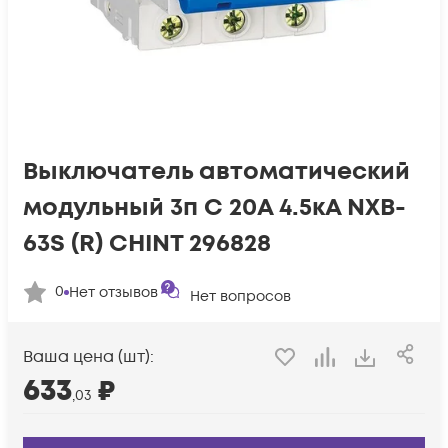
Выключатель автоматический
модульный 3п C 20А 4.5кА NXB-
63S (R) CHINT 296828
0
Нет отзывов
Нет вопросов
Ваша цена (шт):
633
₽
,03