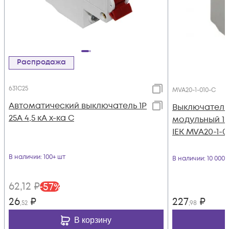
Распродажа
631C25
MVA20-1-010-C
Автоматический выключатель 1Р
Выключатель
25А 4,5 кА х-ка С
модульный 1п 
IEK MVA20-1-0
В наличии
: 100+ шт
В наличии
: 10 000
62
,12
₽
-
57
%
26
₽
227
₽
,52
,98
В корзину