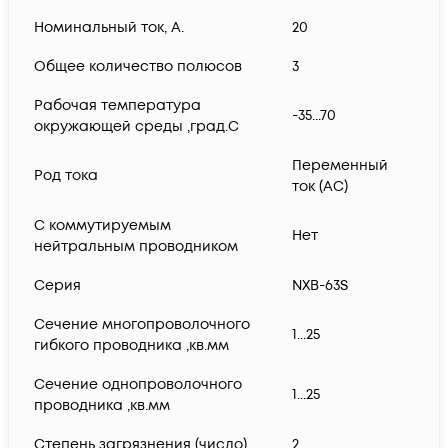
Номинальный ток, А.
20
Общее количество полюсов
3
Рабочая температура
-35...70
окружающей среды ,град.C
Переменный
Род тока
ток (AC)
С коммутируемым
Нет
нейтральным проводником
Серия
NXB-63S
Сечение многопроволочного
1...25
гибкого проводника ,кв.мм
Сечение однопроволочного
1...25
проводника ,кв.мм
Степень загрязнения (число)
2