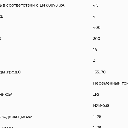
 соответствии с EN 60898 ,кА
4.5
кВ
4
400
В
300
16
4
ы ,град.C
-35...70
Переменный ток
ником
Да
NXB-63S
водника ,кв.мм
1...25
,кв.мм
1...25