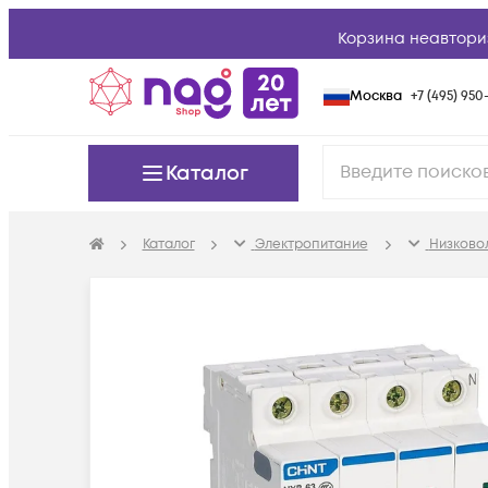
Корзина неавтори
Москва
+7 (495) 950-
Каталог
Каталог
Электропитание
Низково