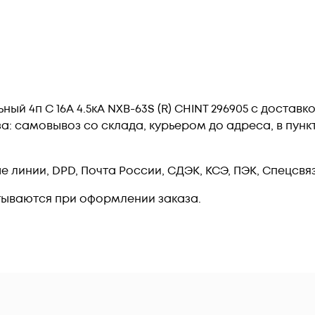
й 4п C 16А 4.5кА NXB-63S (R) CHINT 296905 c доставк
: самовывоз со склада, курьером до адреса, в пункт 
линии, DPD, Почта России, СДЭК, КСЭ, ПЭК, Спецсвязь
тываются при оформлении заказа.