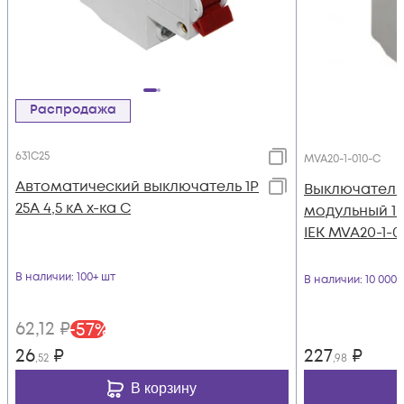
Распродажа
631C25
MVA20-1-010-C
Автоматический выключатель 1Р
Выключатель
25А 4,5 кА х-ка С
модульный 1п 
IEK MVA20-1-0
В наличии
: 100+ шт
В наличии
: 10 000
62
,12
₽
-
57
%
26
₽
227
₽
,52
,98
В корзину