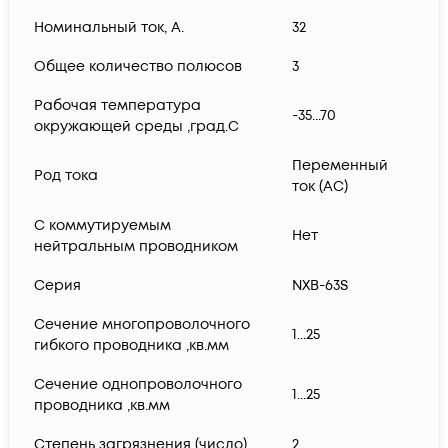
Номинальный ток, А.
32
Общее количество полюсов
3
Рабочая температура
-35...70
окружающей среды ,град.C
Переменный
Род тока
ток (AC)
С коммутируемым
Нет
нейтральным проводником
Серия
NXB-63S
Сечение многопроволочного
1...25
гибкого проводника ,кв.мм
Сечение однопроволочного
1...25
проводника ,кв.мм
Степень загрязнения (число)
2