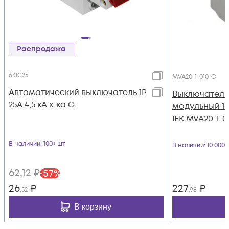
Распродажа
631C25
MVA20-1-010-C
Автоматический выключатель 1Р
Выключатель
25А 4,5 кА х-ка С
модульный 1п 
IEK MVA20-1-0
В наличии
: 100+ шт
В наличии
: 10 000
62
,12
₽
-
57
%
26
₽
227
₽
,52
,98
В корзину