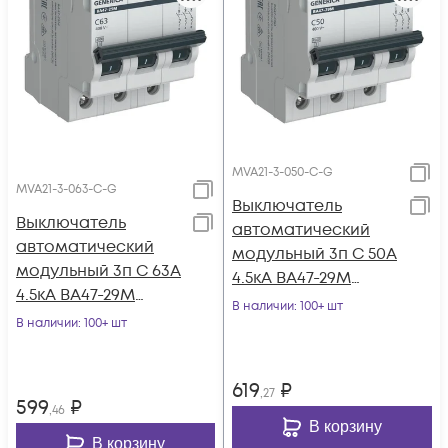
MVA21-3-050-C-G
MVA21-3-063-C-G
Выключатель
Выключатель
автоматический
автоматический
модульный 3п C 50А
модульный 3п C 63А
4.5кА ВА47-29М
4.5кА ВА47-29М
GENERICA MVA21-3-
В наличии
: 100+ шт
GENERICA MVA21-3-
В наличии
: 100+ шт
050-C-G
063-C-G
619
₽
,27
599
₽
,46
В корзину
В корзину