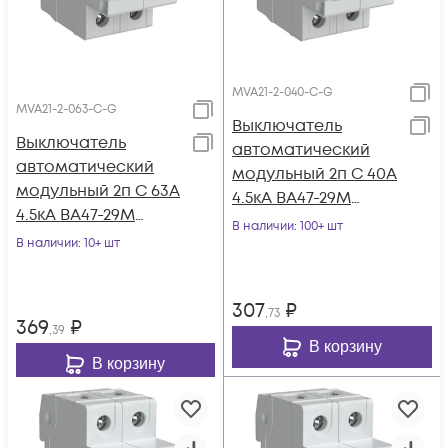
MVA21-2-040-C-G
MVA21-2-063-C-G
Выключатель
Выключатель
автоматический
автоматический
модульный 2п C 40А
модульный 2п C 63А
4.5кА ВА47-29М
4.5кА ВА47-29М
GENERICA MVA21-2-
В наличии
: 100+ шт
GENERICA MVA21-2-
В наличии
: 10+ шт
040-C-G
063-C-G
307
₽
,73
369
₽
,39
В корзину
В корзину