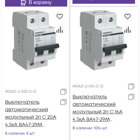
В корзину
MVA21-2-016-C-G
MVA21-2-020-C-G
Выключатель
Выключатель
автоматический
автоматический
модульный 2п C 16А
модульный 2п C 20А
4.5кА ВА47-29М
4.5кА ВА47-29М
GENERICA MVA21-2-
В наличии
: 100+ шт
GENERICA MVA21-2-
В наличии
: 8 шт
016-C-G
020-C-G