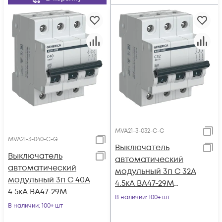
MVA21-3-032-C-G
MVA21-3-040-C-G
Выключатель
Выключатель
автоматический
автоматический
модульный 3п C 32А
модульный 3п C 40А
4.5кА ВА47-29М
4.5кА ВА47-29М
GENERICA MVA21-3-
В наличии
: 100+ шт
GENERICA MVA21-3-
В наличии
: 100+ шт
032-C-G
040-C-G