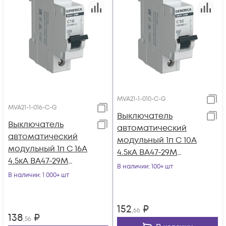
MVA21-1-010-C-G
MVA21-1-016-C-G
Выключатель
Выключатель
автоматический
автоматический
модульный 1п C 10А
модульный 1п C 16А
4.5кА ВА47-29М
4.5кА ВА47-29М
GENERICA MVA21-1-
В наличии
: 100+ шт
GENERICA MVA21-1-
В наличии
: 1 000+ шт
010-C-G
016-C-G
152
₽
,66
138
₽
,56