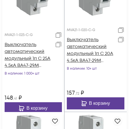
MVA21-1-020-C-G
MVA21-1-025-C-G
Выключатель
Выключатель
автоматический
автоматический
модульный 1п C 20А
модульный 1п C 25А
4.5кА ВА47-29М
4.5кА ВА47-29М
GENERICA MVA21-1-
В наличии
: 10+ шт
GENERICA MVA21-1-
В наличии
: 1 000+ шт
020-C-G
025-C-G
157
₽
,72
148
₽
,41
В корзину
В корзину