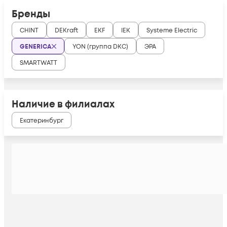
Бренды
CHINT
DEKraft
EKF
IEK
Systeme Electric
GENERICA
YON (группа DKC)
ЭРА
SMARTWATT
Наличие в филиалах
Екатеринбург