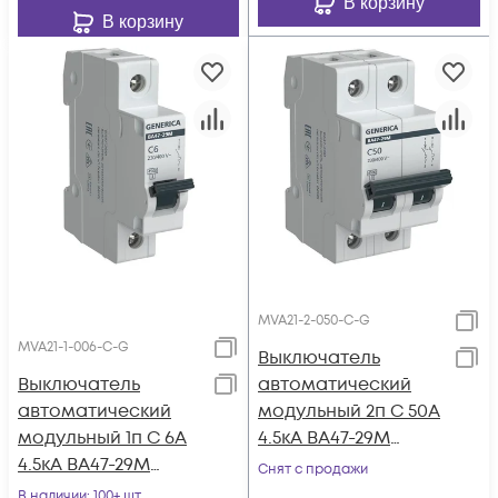
В корзину
В корзину
MVA21-2-050-C-G
MVA21-1-006-C-G
Выключатель
Выключатель
автоматический
автоматический
модульный 2п C 50А
модульный 1п C 6А
4.5кА ВА47-29М
4.5кА ВА47-29М
GENERICA MVA21-2-
Снят с продажи
GENERICA MVA21-1-
050-C-G
В наличии
: 100+ шт