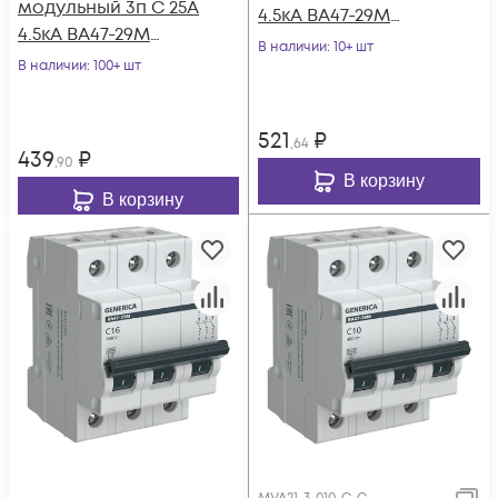
модульный 3п C 25А
4.5кА ВА47-29М
4.5кА ВА47-29М
GENERICA MVA21-3-
В наличии
: 10+ шт
GENERICA MVA21-3-
В наличии
: 100+ шт
020-C-G
025-C-G
521
₽
,64
439
₽
,90
В корзину
В корзину