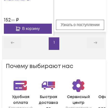
006-C-G
152
₽
,99
Узнать о поступлении
В корзину
1
Назад
Дальше
Почему выбирают нас
Удобная
Быстрая
Сервисный
Офи
оплата
доставка
центр