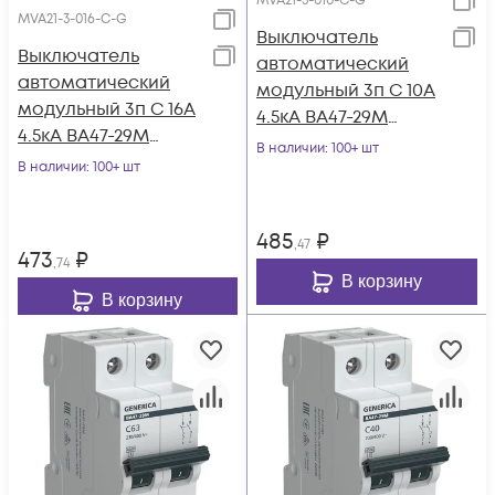
MVA21-3-010-C-G
MVA21-3-016-C-G
Выключатель
Выключатель
автоматический
автоматический
модульный 3п C 10А
модульный 3п C 16А
4.5кА ВА47-29М
4.5кА ВА47-29М
GENERICA MVA21-3-
В наличии
: 100+ шт
GENERICA MVA21-3-
В наличии
: 100+ шт
010-C-G
016-C-G
485
₽
,47
473
₽
,74
В корзину
В корзину