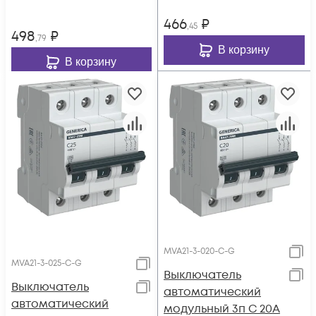
466
₽
,45
498
₽
,79
В корзину
В корзину
MVA21-3-020-C-G
MVA21-3-025-C-G
Выключатель
Выключатель
автоматический
автоматический
модульный 3п C 20А