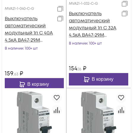
MVA21-1-032-C-G
MVA21-1-040-C-G
Выключатель
Выключатель
автоматический
автоматический
модульный 1п C 32А
модульный 1п C 40А
4.5кА ВА47-29М
4.5кА ВА47-29М
GENERICA MVA21-1-
В наличии
: 100+ шт
GENERICA MVA21-1-
В наличии
: 100+ шт
032-C-G
040-C-G
154
₽
,16
159
₽
,63
В корзину
В корзину