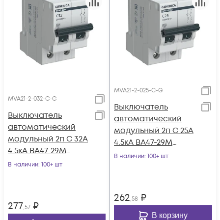
MVA21-2-025-C-G
MVA21-2-032-C-G
Выключатель
Выключатель
автоматический
автоматический
модульный 2п C 25А
модульный 2п C 32А
4.5кА ВА47-29М
4.5кА ВА47-29М
GENERICA MVA21-2-
В наличии
: 100+ шт
GENERICA MVA21-2-
В наличии
: 100+ шт
025-C-G
032-C-G
262
₽
,58
277
₽
,57
В корзину