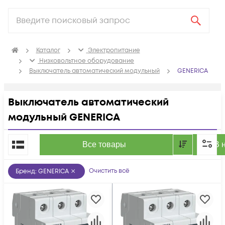
Каталог
Электропитание
Низковольтное оборудование
Выключатель автоматический модульный
GENERICA
Выключатель автоматический
модульный GENERICA
По популярности
Все товары
В 
Очистить всё
Бренд
:
GENERICA