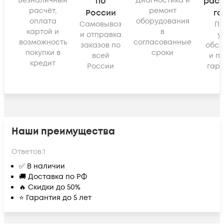
Безналичный
по
Диагностика и
рас
расчёт,
ремонт
России
га
оплата
оборудования
Самовывоз
По
картой и
в
и отправка
у
возможность
согласованные
заказов по
обсл
покупки в
сроки
всей
и п
кредит
России
гара
Наши преимущества
Ответов:
1
✅ В наличии
🚚 Доставка по РФ
🔥 Скидки до 50%
⭐ Гарантия до 5 лет