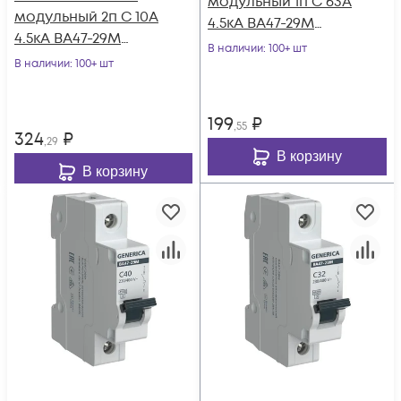
модульный 1п C 63А
модульный 2п C 10А
4.5кА ВА47-29М
4.5кА ВА47-29М
GENERICA MVA21-1-
В наличии
: 100+ шт
GENERICA MVA21-2-
В наличии
: 100+ шт
063-C-G
010-C-G
199
₽
,55
324
₽
,29
В корзину
В корзину