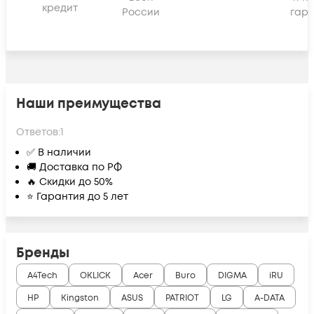
кредит
России
гара
Наши преимущества
Ответов:
1
✅ В наличии
🚚 Доставка по РФ
🔥 Скидки до 50%
⭐ Гарантия до 5 лет
Бренды
A4Tech
OKLICK
Acer
Buro
DIGMA
iRU
HP
Kingston
ASUS
PATRIOT
LG
A-DATA