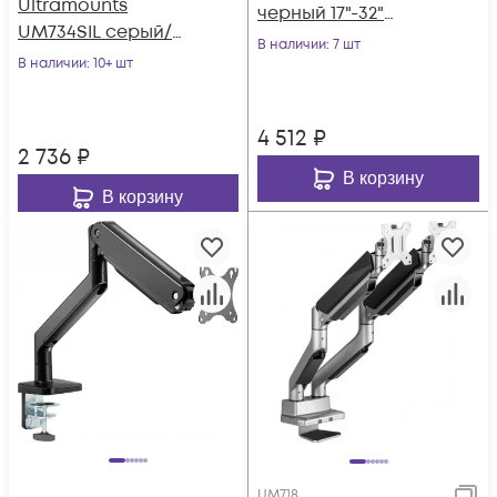
Ultramounts
черный 17"-32"
UM734SIL серый/
макс.8кг крепление
В наличии
: 7 шт
серебристый 17"-27"
В наличии
: 10+ шт
к столешнице
макс.7кг крепление
поворот и н
к столешни
4 512
₽
2 736
₽
В корзину
В корзину
UM718