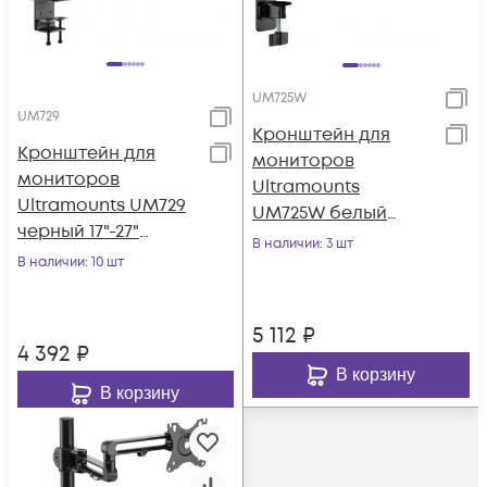
UM725W
UM729
Кронштейн для
Кронштейн для
мониторов
мониторов
Ultramounts
Ultramounts UM729
UM725W белый
черный 17"-27"
17"-32" макс.9кг
В наличии
: 3 шт
макс.7кг крепление
В наличии
: 10 шт
крепление к
к столешнице
столешнице
поворот и н
поворот и н
5 112
₽
4 392
₽
В корзину
В корзину