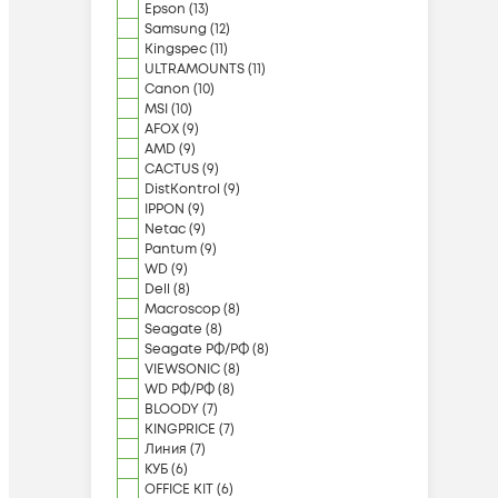
Epson
(
13
)
Samsung
(
12
)
Kingspec
(
11
)
ULTRAMOUNTS
(
11
)
Canon
(
10
)
MSI
(
10
)
AFOX
(
9
)
AMD
(
9
)
CACTUS
(
9
)
DistKontrol
(
9
)
IPPON
(
9
)
Netac
(
9
)
Pantum
(
9
)
WD
(
9
)
Dell
(
8
)
Macroscop
(
8
)
Seagate
(
8
)
Seagate РФ/РФ
(
8
)
VIEWSONIC
(
8
)
WD РФ/РФ
(
8
)
BLOODY
(
7
)
KINGPRICE
(
7
)
Линия
(
7
)
КУБ
(
6
)
OFFICE KIT
(
6
)