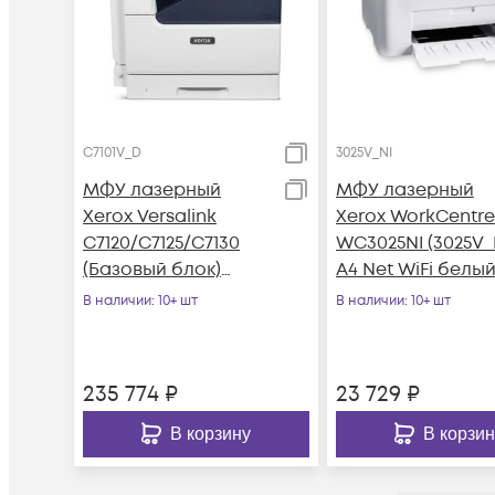
C7101V_D
3025V_NI
МФУ лазерный
МФУ лазерный
Xerox Versalink
Xerox WorkCentre
C7120/C7125/C7130
WC3025NI (3025V_
(Базовый блок)
A4 Net WiFi белый
(C7101V_D) A3 Duplex
синий
В наличии
: 10+ шт
В наличии
: 10+ шт
белый
235 774
₽
23 729
₽
В корзину
В корзин