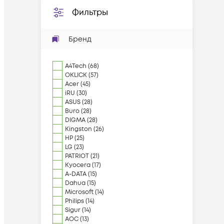
Фильтры
Бренд
A4Tech
(
68
)
OKLICK
(
57
)
Acer
(
45
)
iRU
(
30
)
ASUS
(
28
)
Buro
(
28
)
DIGMA
(
28
)
Kingston
(
26
)
HP
(
25
)
LG
(
23
)
PATRIOT
(
21
)
Kyocera
(
17
)
A-DATA
(
15
)
Dahua
(
15
)
Microsoft
(
14
)
Philips
(
14
)
Sigur
(
14
)
AOC
(
13
)