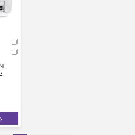
NI)
/
у