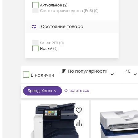
Актуальное (2)
Снято с производства (EoS) (0)
Состояние товара
Seller RFB (0)
Новый (2)
По популярности
40
В наличии
Очистить всё
Бренд
:
Xerox