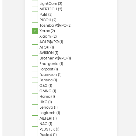
LightCom
(
2
)
MERTECH
(
2
)
Palit
(
2
)
RICOH
(
2
)
Toshiba РФ/РФ
(
2
)
Xerox
(
2
)
Xiaomi
(
2
)
AGI РФ/РФ
(
1
)
АТОЛ
(
1
)
AVISION
(
1
)
Brother РФ/РФ
(
1
)
Energenie
(
1
)
Forpost
(
1
)
Гарнизон
(
1
)
Гелеос
(
1
)
G&G
(
1
)
GMNG
(
1
)
Hama
(
1
)
HKC
(
1
)
Lenovo
(
1
)
Logitech
(
1
)
MEFERI
(
1
)
NAG
(
1
)
PLUSTEK
(
1
)
Raskat
(
1
)