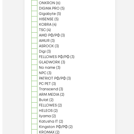
ONKRON
(
6
)
DIGMA PRO
(
5
)
Gigabyte
(
5
)
HISENSE
(
5
)
KOBRA
(
4
)
TSC
(
4
)
AMD РФ/РФ
(
3
)
AMUR
(
3
)
ASROCK
(
3
)
Digi
(
3
)
FELLOWES РФ/РФ
(
3
)
GLADWORK
(
3
)
No name
(
3
)
NPC
(
3
)
PATRIOT РФ/РФ
(
3
)
PC PET
(
3
)
Transcend
(
3
)
ARM MEDIA
(
2
)
Bulat
(
2
)
FELLOWES
(
2
)
HELEOS
(
2
)
Iiyama
(
2
)
Katusha IT
(
2
)
Kingston РФ/РФ
(
2
)
KROMAX
(
2
)