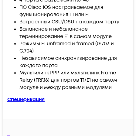
ПО Cisco IOS настраиваемое для
функционирования T1 или E1
Встроенный CSU/DSU на каждом порту
Балансное и небалансное
терминирование E1 в самом модуле
Режимы E1 unframed и framed (G.703 и
G.704)
Независимое синхронизирование для
каждого порта
Мультилинк PPP или мультилинк Frame
Relay (FRF.16) для портов T1/E1 на самом
модуле и между разными модулями
Спецификация