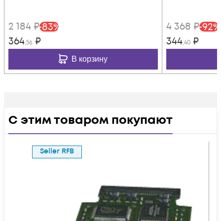
2 184
₽
4 368
₽
-
83
%
-
92
%
364
₽
344
₽
,56
,40
В корзину
С этим товаром покупают
Seller RFB