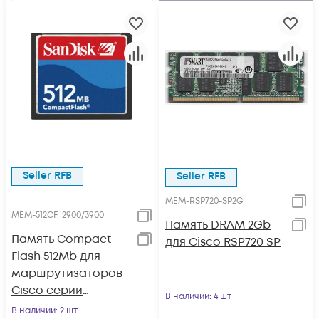
Seller RFB
Seller RFB
MEM-RSP720-SP2G
MEM-512CF_2900/3900
Память DRAM 2Gb
Память Compact
для Cisco RSP720 SP
Flash 512Mb для
маршрутизаторов
Cisco серии
В наличии
: 4 шт
ISR2900/3900
В наличии
: 2 шт