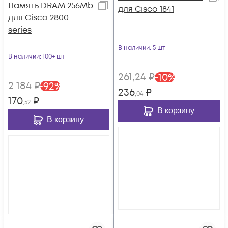
Память DRAM 256Mb
для Cisco 1841
для Cisco 2800
series
В наличии
: 5 шт
В наличии
: 100+ шт
261
,24
₽
-
10
%
2 184
₽
-
92
%
236
₽
,04
170
₽
,52
В корзину
В корзину