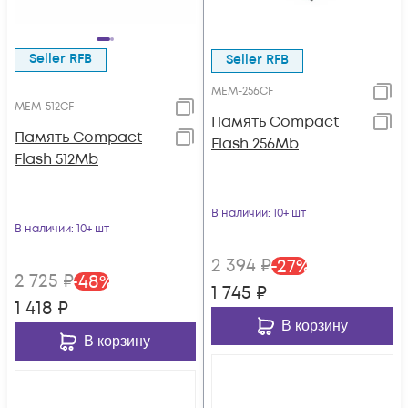
Seller RFB
Seller RFB
MEM-256CF
MEM-512CF
Память Compact
Память Compact
Flash 256Mb
Flash 512Mb
В наличии
: 10+ шт
В наличии
: 10+ шт
2 394
₽
-
27
%
2 725
₽
-
48
%
1 745
₽
1 418
₽
В корзину
В корзину