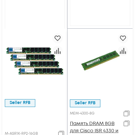
Seller RFB
Seller RFB
MEM-4300-8G
Память DRAM 8GB
для Cisco ISR 4330 и
M-ASR1K-RP2-16GB