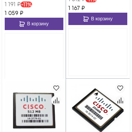
1 191
₽
-
11
%
1 167
₽
1 059
₽
В корзину
В корзину