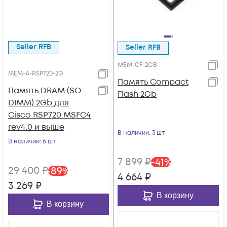
Seller RFB
Seller RFB
MEM-CF-2GB
MEM-A-RSP720-2G
Память Compact
Память DRAM (SO-
Flash 2Gb
DIMM) 2Gb для
Cisco RSP720 MSFC4
rev4.0 и выше
В наличии
: 3 шт
В наличии
: 6 шт
7 899
₽
-
41
%
29 400
₽
-
89
%
4 664
₽
3 269
₽
В корзину
В корзину