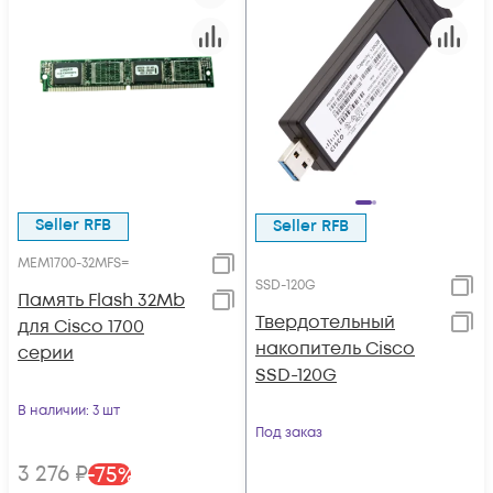
Seller RFB
Seller RFB
MEM1700-32MFS=
SSD-120G
Память Flash 32Mb
Твердотельный
для Cisco 1700
накопитель Cisco
серии
SSD-120G
В наличии
: 3 шт
Под заказ
3 276
₽
-
75
%