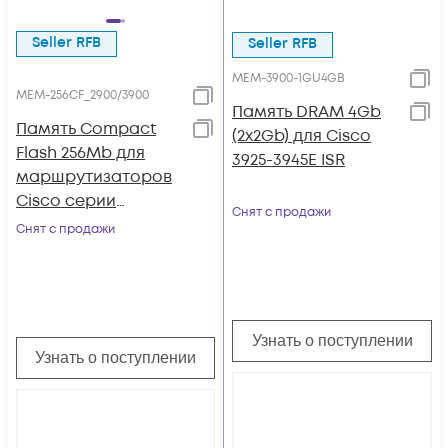
Seller RFB
Seller RFB
MEM-3900-1GU4GB
MEM-256CF_2900/3900
Память DRAM 4Gb
Память Compact
(2x2Gb) для Cisco
Flash 256Mb для
3925-3945E ISR
маршрутизаторов
Cisco серии
Снят с продажи
ISR2900/3900
Снят с продажи
Узнать о поступлении
Узнать о поступлении