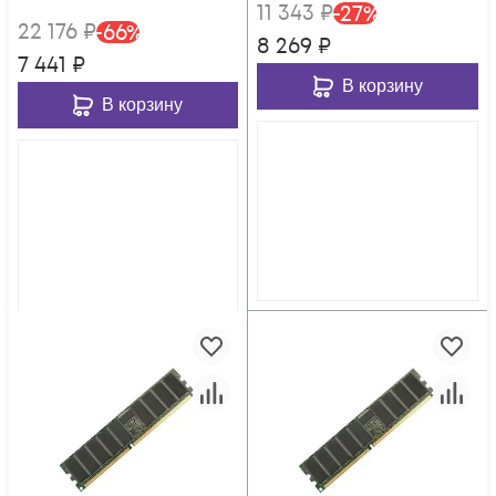
11 343
₽
-
27
%
22 176
₽
-
66
%
8 269
₽
7 441
₽
В корзину
В корзину