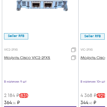
Seller RFB
Seller RFB
VIC2-2FXS
VIC-2FXS
Модуль Cisco VIC2-2FXS
Модуль Cisco
В наличии
: 9 шт
В наличии
: 10+ шт
2 184
₽
4 368
₽
-
83
%
-
92
%
364
₽
344
₽
,56
,40