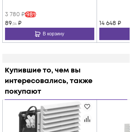
3 780
₽
-
98
%
89
₽
14 648
₽
,04
В корзину
Купившие то, чем вы
интересовались, также
покупают