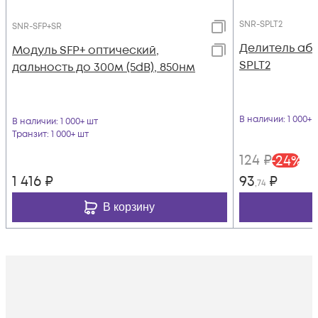
SNR-SPLT2
SNR-SFP+SR
Делитель аб
Модуль SFP+ оптический,
SPLT2
дальность до 300м (5dB), 850нм
В наличии
: 1 000+ 
В наличии
: 1 000+ шт
Транзит
: 1 000+ шт
124
₽
-
24
%
1 416
₽
93
₽
,74
В корзину