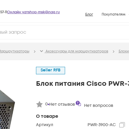
57-11
Онлайн чат
shop-msk@nag.ru
Блог
Покупателям
Способы опла
Документы
Политика рабо
аршрутизаторы
Аксессуары для маршрутизаторов
Блоки
Условия доста
Гарантийное о
Seller RFB
Возврат товар
Блок питания Cisco PWR-
Вопросы и отв
База знаний
Конфигуратор
0
Нет отзывов
Нет вопросов
О товаре
Артикул
PWR-3900-AC