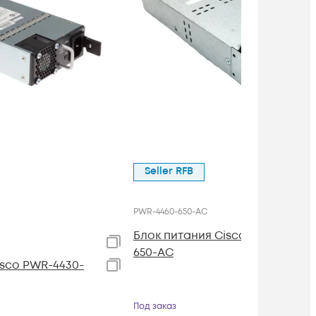
Seller RFB
PWR-4460-650-AC
Блок питания Cisco PWR-4460-
650-AC
isco PWR-4430-
Под заказ