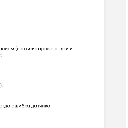
нием (вентиляторные полки и
а.
);
огда ошибка датчика.