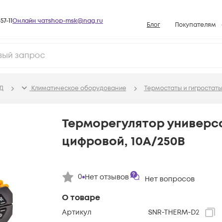
57-11
Онлайн чат
shop-msk@nag.ru
Блог
Покупателям
Способы опла
Документы
Политика рабо
Д
Климатичeское оборудование
Термостаты и гигростат
Условия доста
Гарантийное о
Терморегулятор универс
Возврат товар
цифровой, 10А/250В
Вопросы и отв
База знаний
0
Нет отзывов
Конфигуратор
Нет вопросов
О товаре
Артикул
SNR-THERM-D2