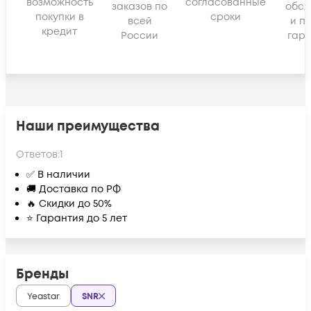
возможность
согласованные
заказов по
обсл
покупки в
сроки
всей
и п
кредит
России
гара
Наши преимущества
Ответов:
1
✅ В наличии
🚚 Доставка по РФ
🔥 Скидки до 50%
⭐ Гарантия до 5 лет
Бренды
Yeastar
SNR