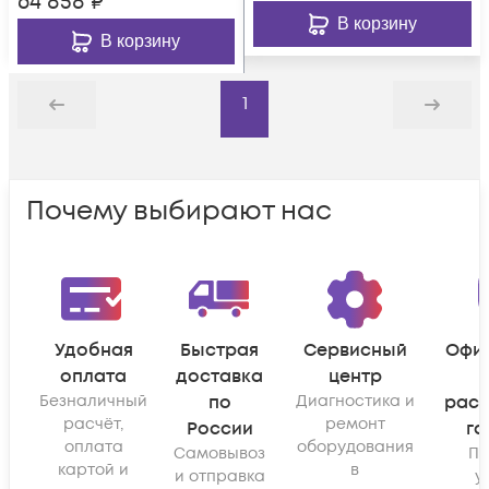
64 858
₽
В корзину
В корзину
1
Назад
Дальше
Почему выбирают нас
Удобная
Быстрая
Сервисный
Офи
оплата
доставка
центр
Безналичный
по
Диагностика и
рас
расчёт,
ремонт
России
га
оплата
оборудования
Самовывоз
По
картой и
в
и отправка
у