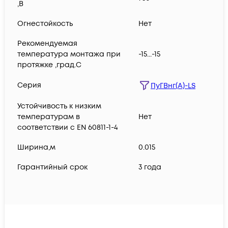
,В
Огнестойкость
Нет
Рекомендуемая
температура монтажа при
-15...-15
протяжке ,град.C
Серия
ПуГВнг(А)-LS
Устойчивость к низким
температурам в
Нет
соответствии с EN 60811-1-4
Ширина,м
0.015
Гарантийный срок
3 года