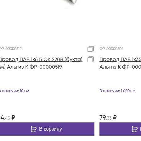
ФР-00000519
ФР-00000504
Провод ПАВ 1х6 Б ОК 220В (бухта)
Провод ПАВ 1х35
(м) Альгиз К ФР-00000519
Альгиз К ФР-00
В наличии
: 10+ м
В наличии
: 1 000+ м
14
₽
79
₽
,45
,33
В корзину