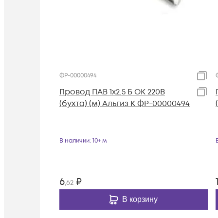
ФР-00000494
Провод ПАВ 1х2.5 Б ОК 220В
(бухта) (м) Альгиз К ФР-00000494
В наличии
: 10+ м
6
₽
,62
В корзину