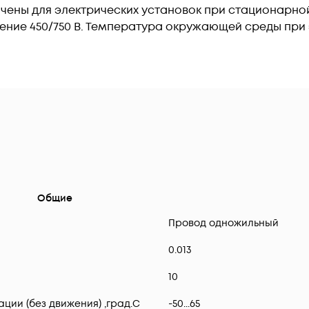
чены для электрических установок при стационарной
ние 450/750 В. Температура окружающей среды при э
Общие
Провод одножильный
0.013
10
ии (без движения) ,град.C
-50...65