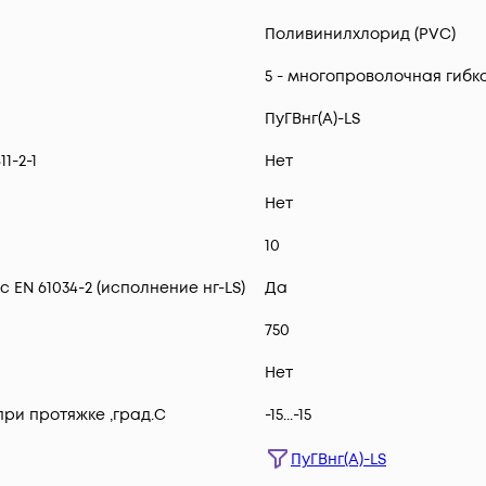
Поливинилхлорид (PVC)
5 - многопроволочная гибк
ПуГВнг(А)-LS
1-2-1
Нет
Нет
10
 EN 61034-2 (исполнение нг-LS)
Да
750
Нет
ри протяжке ,град.C
-15...-15
ПуГВнг(А)-LS