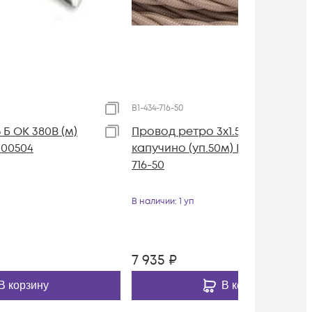
B1-434-716-50
 Б ОК 380В (м)
Провод ретро 3х1.5 матов.
000504
капучино (уп.50м) Bironi B1-434-
716-50
В наличии
: 1 уп
7 935
₽
В корзину
В корзину