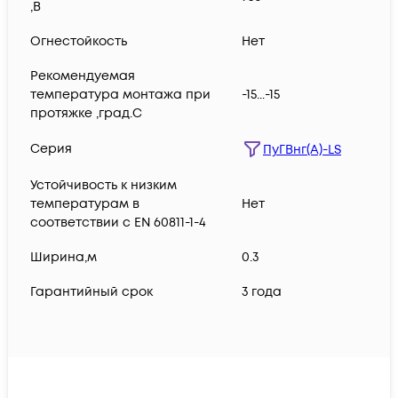
,В
Огнестойкость
Нет
Рекомендуемая
температура монтажа при
-15...-15
протяжке ,град.C
Серия
ПуГВнг(А)-LS
Устойчивость к низким
температурам в
Нет
соответствии с EN 60811-1-4
Ширина,м
0.3
Гарантийный срок
3 года