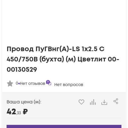
Провод ПуГВнг(А)-LS 1х2.5 С
450/750В (бухта) (м) Цветлит 00-
00130529
0
Нет отзывов
Нет вопросов
Ваша цена (м):
42
₽
,33