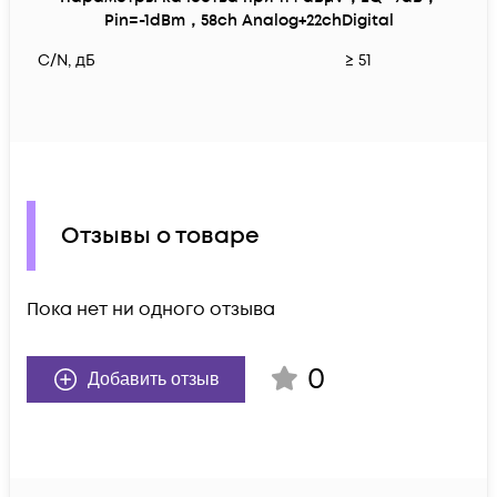
Pin=-1dBm，58ch Analog+22chDigital
C/N, дБ
≥ 51
Отзывы о товаре
Пока нет ни одного отзыва
0
Добавить отзыв