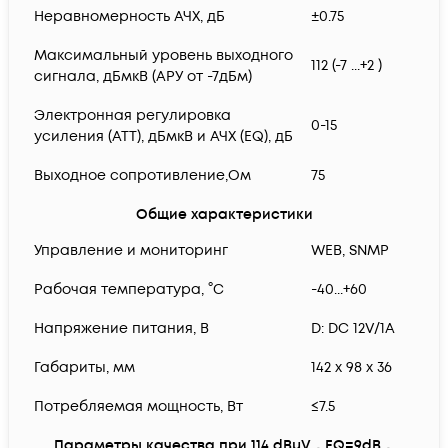
Неравномерность АЧХ, дБ
±0.75
Максимальный уровень выходного
112 (-7 ...+2 )
сигнала, дБмкВ (АРУ от -7дБм)
Электронная регулировка
0-15
усиления (ATT), дБмкВ и АЧХ (EQ), дБ
Выходное сопротивление,Ом
75
Общие характеристики
Управление и мониторинг
WEB, SNMP
Рабочая температура, °С
-40...+60
Напряжение питания, В
D: DC 12V/1A
Габариты, мм
142 x 98 x 36
Потребляемая мощность, Вт
≤7.5
Параметры качества при 114 dBμV，EQ=9dB，