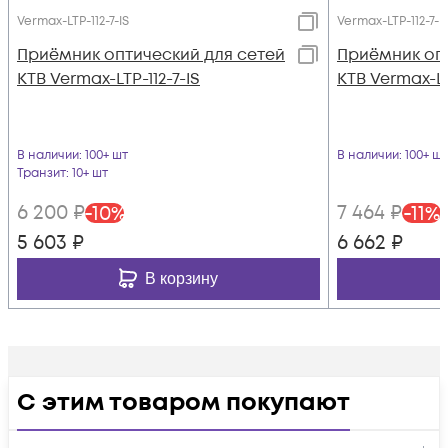
Vermax-LTP-112-7-IS
Vermax-LTP-112-7-I
Приёмник оптический для сетей
Приёмник опт
КТВ Vermax-LTP-112-7-IS
КТВ Vermax-LT
В наличии
: 100+ шт
В наличии
: 100+ шт
Транзит
: 10+ шт
6 200
₽
7 464
₽
-
10
%
-
11
%
5 603
₽
6 662
₽
В корзину
С этим товаром покупают