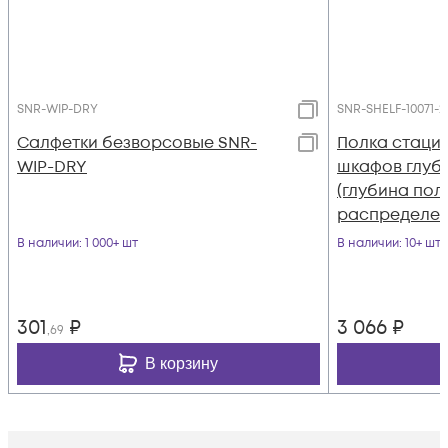
SNR-WIP-DRY
SNR-SHELF-10071-2
Салфетки безворсовые SNR-
Полка стаци
WIP-DRY
шкафов глуб
(глубина пол
распределенн
цвет-черный 
В наличии
: 1 000+ шт
В наличии
: 10+ шт
20B)
301
₽
3 066
₽
,69
В корзину