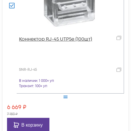
Коннектор RJ-45 UTP5e (100шт)
SNR-RJ-45
В наличии
: 1 000+ уп
Транзит
: 100+ уп
6 669
₽
7 183
₽
В корзину