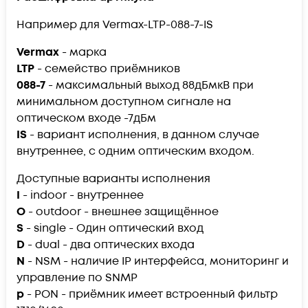
Например для Vermax-LTP-088-7-IS
Vermax
- марка
LTP
- семейство приёмников
088-7
- максимальный выход 88дБмкВ при
минимальном доступном сигнале на
оптическом входе -7дБм
IS
- вариант исполнения, в данном случае
внутреннее, с одним оптическим входом.
Доступные варианты исполнения
I
- indoor - внутреннее
O
- outdoor - внешнее защищённое
S
- single - Один оптический вход
D
- dual - два оптических входа
N
- NSM - наличие IP интерфейса, мониторинг и
управление по SNMP
p
- PON - приёмник имеет встроенный фильтр