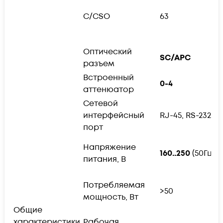
ц
о
C/CSO
63
п
-
Оптический
п
SC/APC
разъем
F
Встроенный
0-4
аттенюатор
Сетевой
п
интерфейсный
RJ-45, RS-232
I
порт
2
Напряжение
160..250
(50Гц)
О
питания, В
D
п
Потребляемая
>50
о
мощность, Вт
п
Общие
т
характеристики
Рабочая