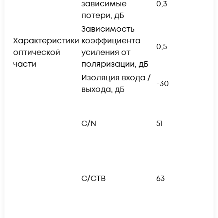
зависимые
0,3
потери, дБ
Зависимость
Характеристики
коэффициента
0,5
оптической
усиления от
части
поляризации, дБ
Изоляция входа /
-30
выхода, дБ
1
с
C/N
51
о
л
п
1
в
C/CTB
63
м
п
а