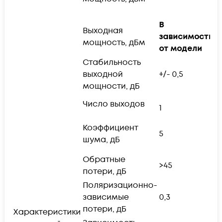
с
В
Выходная
зависимости
1
мощность, дБм
от модели
Стабильность
выходной
+/- 0,5
мощности, дБ
Число выходов
S
1
п
Коэффициент
5
м
шума, дБ
в
Обратные
н
>45
потери, дБ
в
Поляризационно-
зависимые
0,3
потери, дБ
Характеристики