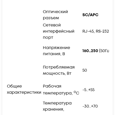
-
Оптический
п
SC/APC
разъем
F
Сетевой
п
интерфейсный
RJ-45, RS-232
I
порт
2
Напряжение
160..250
(50Гц)
о
питания, В
D
п
Потребляемая
50
о
мощность, Вт
п
т
Общие
Рабочая
-5..+55
р
характеристики
o
температура,
C
а
Температура
-30..+70
хранения,