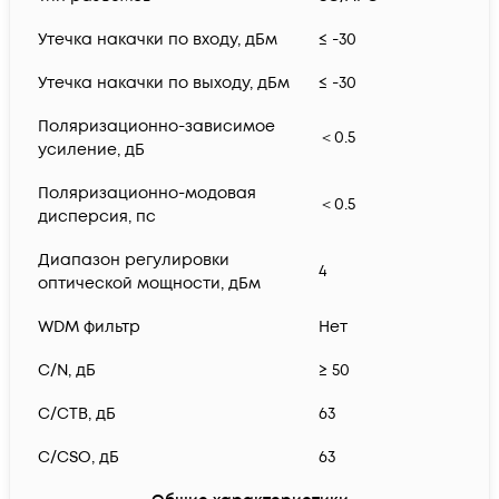
Утечка накачки по входу, дБм
≤ -30
Утечка накачки по выходу, дБм
≤ -30
Поляризационно-зависимое
＜0.5
усиление, дБ
Поляризационно-модовая
＜0.5
дисперсия, пс
Диапазон регулировки
4
оптической мощности, дБм
WDM фильтр
Нет
C/N, дБ
≥ 50
C/CTB, дБ
63
C/CSO, дБ
63