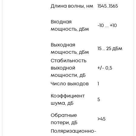
Длина волны, нм
1545..1565
р
Входная
в
-10 ... +10
мощность, дБм
у
с
Выходная
В
15 .. 25 дБм
мощность, дБм
о
Стабильность
выходной
+/- 0,5
мощности, дБ
Число выходов
1
п
Коэффициент
5
м
шума, дБ
в
Обратные
н
>45
потери, дБ
в
Поляризационно-