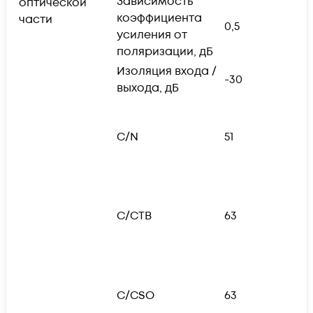
Зависимость
оптической
коэффициента
части
0,5
усиления от
поляризации, дБ
Изоляция входа /
-30
выхода, дБ
1
с
C/N
51
о
л
п
1
в
C/CTB
63
м
п
а
ц
о
C/CSO
63
п