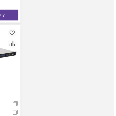
ину
9