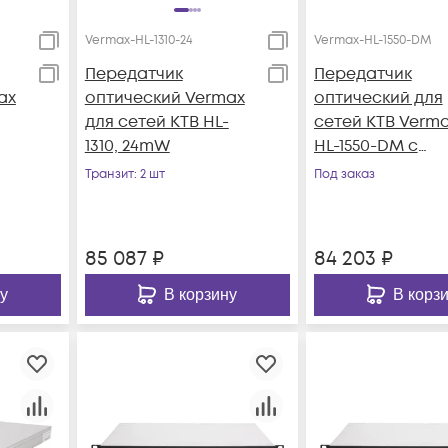
Vermax-HL-1310-24
Vermax-HL-1550-DM
Передатчик
Передатчик
ax
оптический Vermax
оптический для
для сетей КТВ HL-
сетей КТВ Verma
1310, 24mW
HL-1550-DM с
прямой модуля
Транзит
: 2 шт
Под заказ
85 087
₽
84 203
₽
у
В корзину
В корз