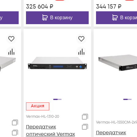
325 604
₽
344 157
₽
у
В корзину
В корз
Акция
Vermax-HL-1310-20
Vermax-HL-1550CM-2x
Передатчик
Передатчик
оптический Vermax