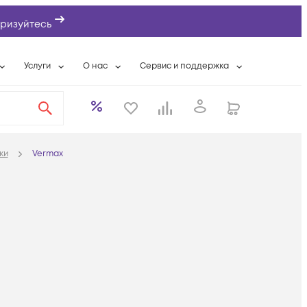
ризуйтесь
Услуги
О нас
Сервис и поддержка
ты
Выкуп сетевого оборудования
О компании
Гарантийное обслуживание
Системная интеграция
Контактная информация
Контакты сервисных центров
ты с физлицами
Wi-Fi «под ключ»
Банковские реквизиты
Сервисные контракты
ки
Vermax
вки
Бесплатная намотка оптического кабеля
Аккредитация ИТ
Сервисный центр
бслуживание
Партнеры
Техническая поддержка
а
Вакансии
Условия оказания услуг
еты
Новости
ы