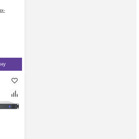
x-
ину