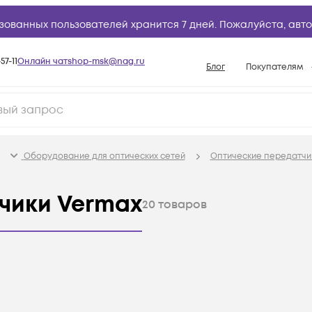
зованных пользователей хранится 7 дней. Пожалуйста,
авто
57-11
Онлайн чат
shop-msk@nag.ru
Блог
Покупателям
Способы опла
Документы
Политика рабо
Оборудование для оптических сетей
Оптические передатчи
Условия доста
Гарантийное о
чики Vermax
20
товаров
Возврат товар
Вопросы и отв
База знаний
Конфигуратор