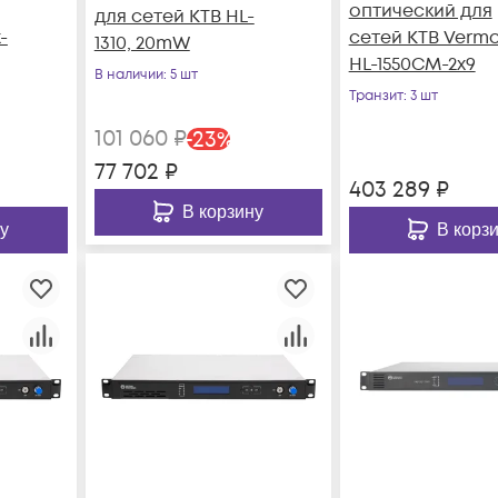
оптический для
для сетей КТВ HL-
-
сетей КТВ Verma
1310, 20mW
HL-1550CM-2x9
В наличии
: 5 шт
Транзит
: 3 шт
101 060
₽
-
23
%
77 702
₽
403 289
₽
В корзину
у
В корз