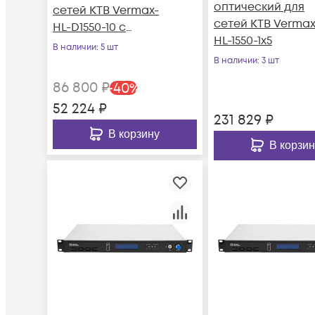
оптический для
сетей КТВ Vermax-
сетей КТВ Vermax
HL-D1550-10 с
HL-1550-1x5
прямой модуляцией
В наличии
: 5 шт
В наличии
: 3 шт
86 800
₽
-
40
%
52 224
₽
231 829
₽
В корзину
В корзин