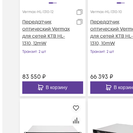
Vermax-HL-1310-12
Vermax-HL-1310-10
Передатчик
Передатчик
оптический Vermax
оптический Verm
для сетей КТВ HL-
для сетей КТВ HL-
1310, 12mW
1310, 10mW
Транзит
: 2 шт
Транзит
: 2 шт
83 550
₽
66 393
₽
В корзину
В корзин