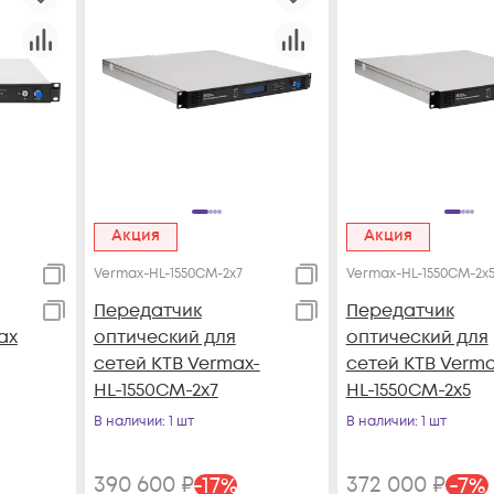
Акция
Акция
Vermax-HL-1550CM-2x7
Vermax-HL-1550CM-2x
Передатчик
Передатчик
ax
оптический для
оптический для
сетей КТВ Vermax-
сетей КТВ Verma
HL-1550CM-2x7
HL-1550CM-2x5
В наличии
: 1 шт
В наличии
: 1 шт
390 600
₽
372 000
₽
-
17
%
-
7
%