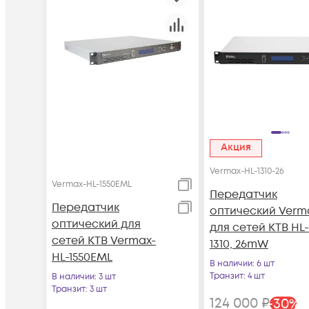
Акция
Vermax-HL-1310-26
Vermax-HL-1550EML
Передатчик
Передатчик
оптический Verm
оптический для
для сетей КТВ HL-
сетей КТВ Vermax-
1310, 26mW
HL-1550EML
В наличии
: 6 шт
Транзит
: 4 шт
В наличии
: 3 шт
Транзит
: 3 шт
124 000
₽
-
30
%