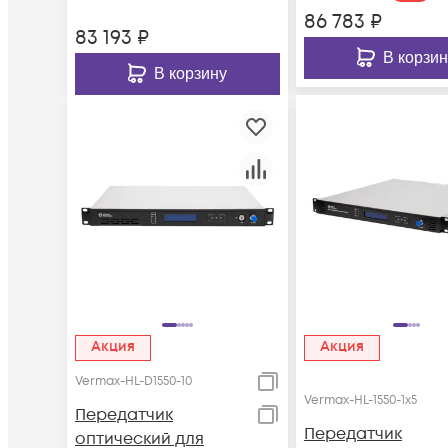
86 783
₽
83 193
₽
В корзин
В корзину
Акция
Акция
Vermax-HL-D1550-10
Vermax-HL-1550-1x5
Передатчик
Передатчик
оптический для