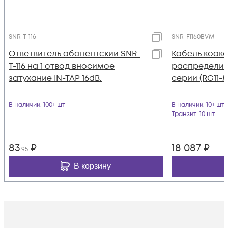
SNR-T-116
SNR-F1160BVM
Ответвитель абонентский SNR-
Кабель коак
T-116 на 1 отвод вносимое
распределите
затухание IN-TAP 16dB.
серии (RG11-M
В наличии
: 100+ шт
В наличии
: 10+ шт
Транзит
: 10 шт
83
₽
18 087
₽
,95
В корзину