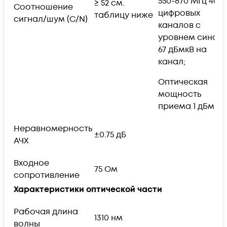
550-870 МГц 40
≥ 52 см.
Соотношение
цифровых
таблицу ниже
сигнал/шум (C/N)
каналов с
уровнем синал
67 дБмкВ на
канал;
Оптическая
мощность
приема 1 дБм
Неравномерность
±0.75 дБ
АЧХ
Входное
75 Ом
сопротивление
Характеристики оптической части
Рабочая длина
1310 нм
волны