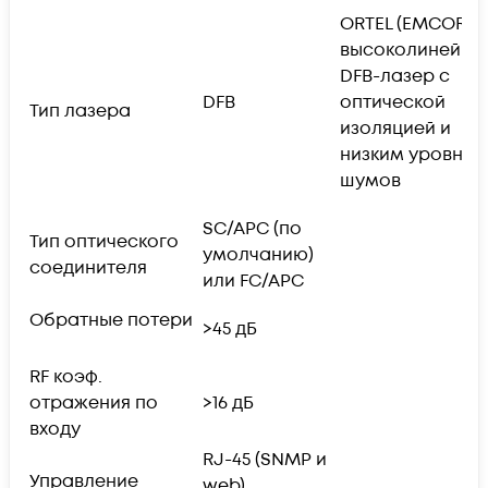
ORTEL (EMCORE)
высоколинейны
DFB-лазер с
DFB
оптической
Тип лазера
изоляцией и
низким уровнем
шумов
SC/APC (по
Тип оптического
умолчанию)
соединителя
или FC/APC
Обратные потери
>45 дБ
RF коэф.
отражения по
>16 дБ
входу
RJ-45 (SNMP и
Управление
web)