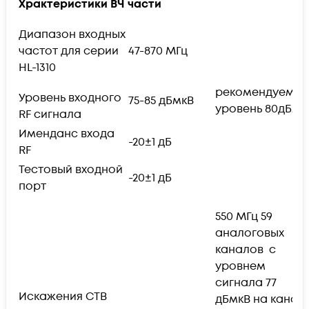
Храктеристики ВЧ части
Диапазон входных
частот для серии
47-870 МГц
HL-1310
рекомендуемы
Уровень входного
75-85 дБмкВ
уровень 80дБмк
RF сигнала
Именданс входа
-20±1 дБ
RF
Тестовый входной
-20±1 дБ
порт
550 МГц 59
аналоговых
каналов с
уровнем
сигнала 77
Искажения CTB
дБмкВ на канал