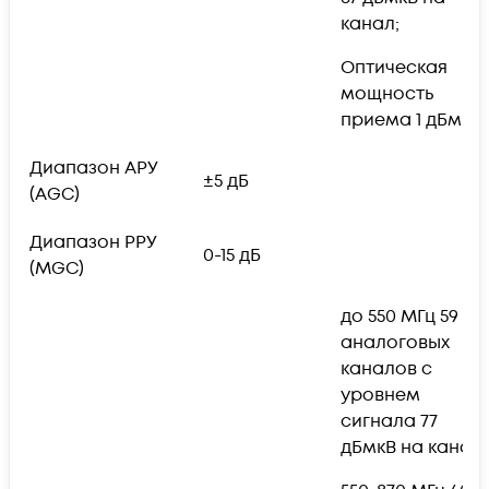
канал;
Оптическая
мощность
приема 1 дБм
Диапазон АРУ
±5 дБ
(AGC)
Диапазон РРУ
0-15 дБ
(MGC)
до 550 МГц 59
аналоговых
каналов с
уровнем
сигнала 77
дБмкВ на канал;