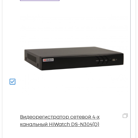
Видеорегистратор сетевой 4-х
канальный HiWatch DS-N304(D)