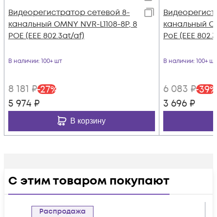
Видеорегистратор сетевой 8-
Видеорегист
канальный OMNY NVR-L1108-8P, 8
канальный OM
POE (EEE 802.3at/af)
PoE (EEE 802.3
В наличии
: 100+ шт
В наличии
: 100+ шт
8 181
₽
6 083
₽
-
27
%
-
39
%
5 974
₽
3 696
₽
В корзину
С этим товаром покупают
Распродажа