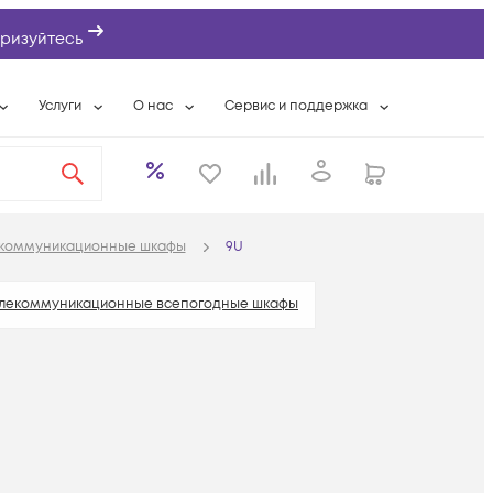
ризуйтесь
Услуги
О нас
Сервис и поддержка
ты
Выкуп сетевого оборудования
О компании
Гарантийное обслуживание
Системная интеграция
Контактная информация
Контакты сервисных центров
ты с физлицами
Wi-Fi «под ключ»
Банковские реквизиты
Сервисные контракты
екоммуникационные шкафы
9U
вки
Бесплатная намотка оптического кабеля
Аккредитация ИТ
Сервисный центр
бслуживание
Партнеры
Техническая поддержка
елекоммуникационные всепогодные шкафы
а
Вакансии
Условия оказания услуг
еты
Новости
ы