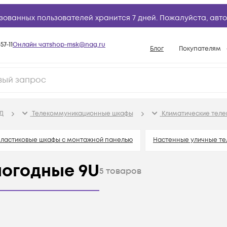
зованных пользователей хранится 7 дней. Пожалуйста,
авто
57-11
Онлайн чат
shop-msk@nag.ru
Блог
Покупателям
Способы опла
Документы
Политика рабо
Д
Телекоммуникационные шкафы
Климатические тел
Условия доста
Гарантийное о
ластиковые шкафы с монтажной панелью
Настенные уличные т
Возврат товар
погодные 9U
5
товаров
Вопросы и отв
База знаний
Конфигуратор