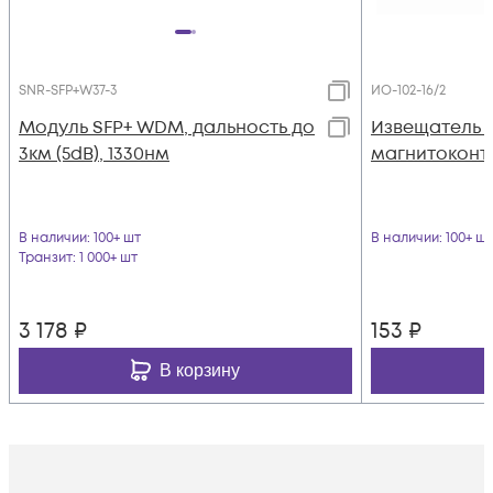
SNR-SFP+W37-3
ИО-102-16/2
Модуль SFP+ WDM, дальность до
Извещатель 
3км (5dB), 1330нм
магнитоконта
В наличии
: 100+ шт
В наличии
: 100+ шт
Транзит
: 1 000+ шт
3 178
₽
153
₽
В корзину