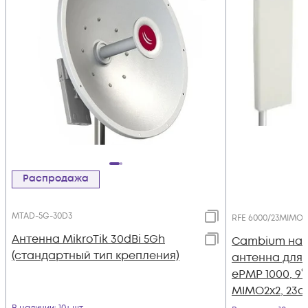
Распродажа
MTAD-5G-30D3
RFE 6000/23MIMO
Антенна MikroTik 30dBi 5Gh
Cambium на
(стандартный тип крепления)
антенна для
ePMP 1000, 9°x1
MIMO2x2, 23d
крепежа