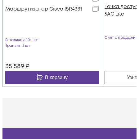
Toчка доступа
Маршрутизатор Cisco ISR4331
5AC Lite
Снят с продажи
В наличии
: 10+ шт
Транзит
: 3 шт
35 589
₽
В корзину
Узна