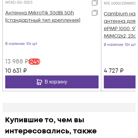
MTAD-5G-30D3
RFE 6000/23MIMO
Антенна MikroTik 30dBi 5Gh
Cambium на
(стандартный тип крепления)
антенна для
ePMP 1000, 9°x1
MIMO2x2, 23d
крепежа
В наличии
: 10+ шт
В наличии
: 10+ шт
13 988
₽
-
24
%
10 631
₽
4 727
₽
В корзину
Купившие то, чем вы
интересовались, также