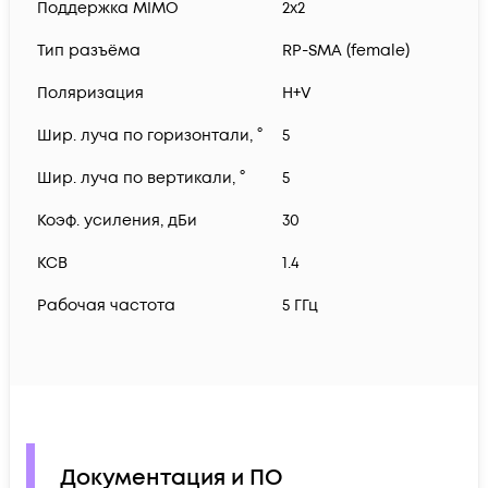
Поддержка MIMO
2x2
Тип разъёма
RP-SMA (female)
Поляризация
H+V
Шир. луча по горизонтали, °
5
Шир. луча по вертикали, °
5
Коэф. усиления, дБи
30
КСВ
1.4
Рабочая частота
5 ГГц
Документация и ПО