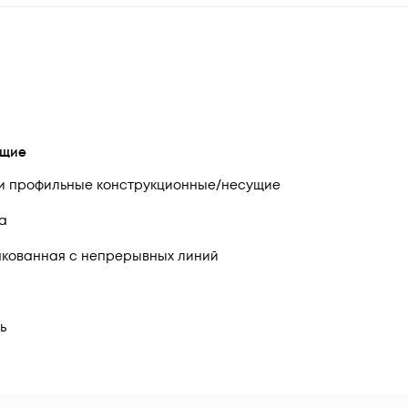
щие
и профильные конструкционные/несущие
да
кованная с непрерывных линий
ь