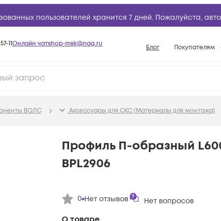
зованных пользователей хранится 7 дней. Пожалуйста,
авто
57-11
Онлайн чат
shop-msk@nag.ru
Блог
Покупателям
Способы опла
Документы
Политика рабо
поненты ВОЛС
Аксессуары для СКС (Материалы для монтажа)
Условия доста
Гарантийное о
Профиль П-образный L600
Возврат товар
BPL2906
Вопросы и отв
База знаний
0
Нет отзывов
Конфигуратор
Нет вопросов
О товаре