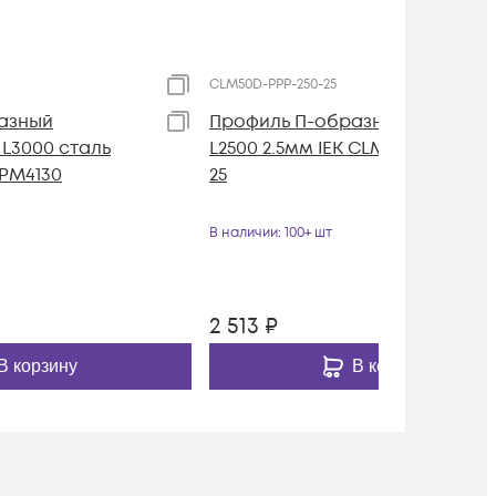
CLM50D-PPP-250-25
азный
Профиль П-образный перфори
 L3000 сталь
L2500 2.5мм IEK CLM50D-PPP-250
BPM4130
25
В наличии
: 100+ шт
2 513
₽
В корзину
В корзину