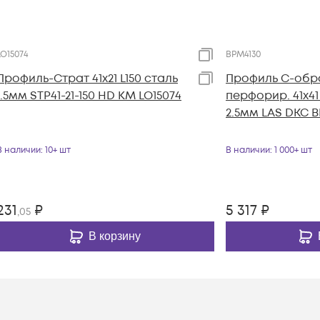
LO15074
BPM4130
Профиль-Страт 41х21 L150 сталь
Профиль С-обр
1.5мм STP41-21-150 HD КМ LO15074
перфорир. 41х41
2.5мм LAS DKC 
В наличии
: 10+ шт
В наличии
: 1 000+ шт
231
₽
5 317
₽
,05
В корзину