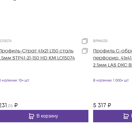
LO15074
BPM4130
Профиль-Страт 41х21 L150 сталь
Профиль С-обр
1.5мм STP41-21-150 HD КМ LO15074
перфорир. 41х41
2.5мм LAS DKC 
В наличии
: 10+ шт
В наличии
: 1 000+ шт
231
₽
5 317
₽
,05
В корзину