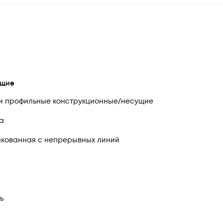
щие
и профильные конструкционные/несущие
да
кованная с непрерывных линий
ь