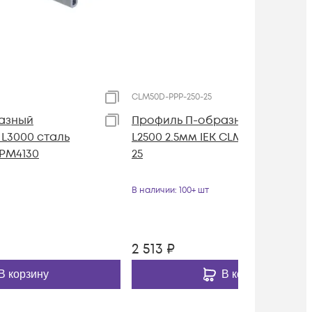
CLM50D-PPP-250-25
азный
Профиль П-образный перфори
 L3000 сталь
L2500 2.5мм IEK CLM50D-PPP-250
BPM4130
25
В наличии
: 100+ шт
2 513
₽
В корзину
В корзину