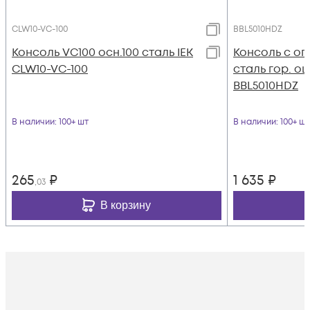
CLW10-VC-100
BBL5010HDZ
Консоль VC100 осн.100 сталь IEK
Консоль с оп
CLW10-VC-100
сталь гор. оц
BBL5010HDZ
В наличии
: 100+ шт
В наличии
: 100+ шт
265
₽
1 635
₽
,03
В корзину