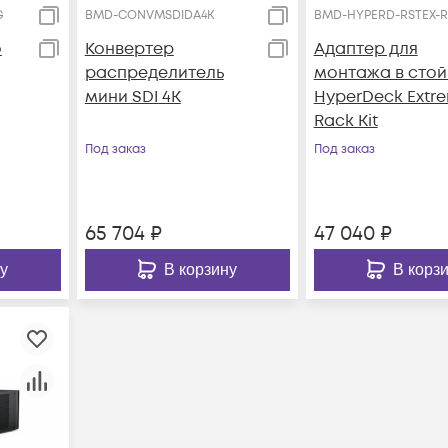
G
BMD-CONVMSDIDA4K
BMD-HYPERD-RSTEX-
о
Конвертер
Адаптер для
распределитель
монтажа в стой
мини SDI 4K
HyperDeck Extr
Rack Kit
Под заказ
Под заказ
65 704
₽
47 040
₽
у
В корзину
В корз