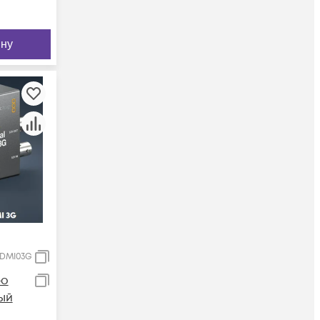
ину
DMI03G
ро
ый