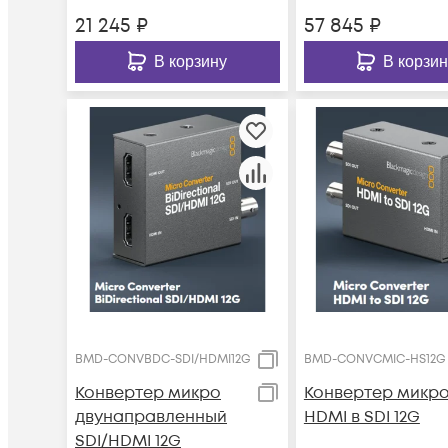
21 245
₽
57 845
₽
В корзину
В корзин
BMD-CONVBDC-SDI/HDMI12G
BMD-CONVCMIC-HS12G
Конвертер микро
Конвертер микр
двунаправленный
HDMI в SDI 12G
SDI/HDMI 12G