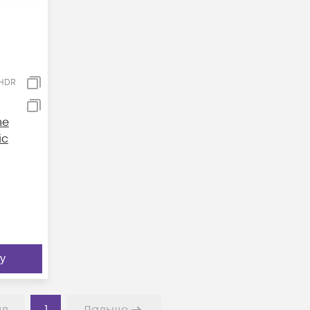
KHDR
me
ic
у
1
ад
Дальше