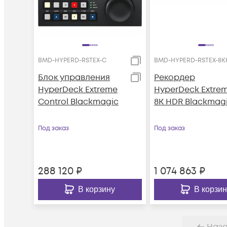
BMD-HYPERD-RSTEX-C
BMD-HYPERD-RSTEX-8
Блок управления
Рекордер
HyperDeck Extreme
HyperDeck Extre
Control Blackmagic
8K HDR Blackmag
Под заказ
Под заказ
288 120
₽
1 074 863
₽
В корзину
В корзин
Наз