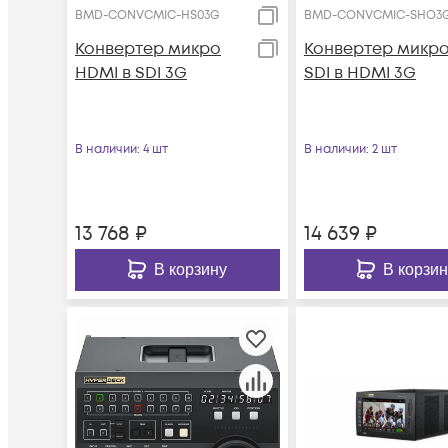
BMD-CONVCMIC-HS03G
BMD-CONVCMIC-SHO3
Конвертер микро
Конвертер микр
HDMI в SDI 3G
SDI в HDMI 3G
В наличии
: 4 шт
В наличии
: 2 шт
13 768
₽
14 639
₽
В корзину
В корзин