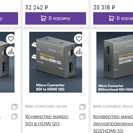
32 242
₽
35 318
₽
у
В корзину
В корз
BMD-CONVCMIC-SH12G
BMD-CONVBDC-SDI/H
о
Конвертер микро
Конвертер мик
SDI в HDMI 12G
двунаправленн
SDI/HDMI 3G