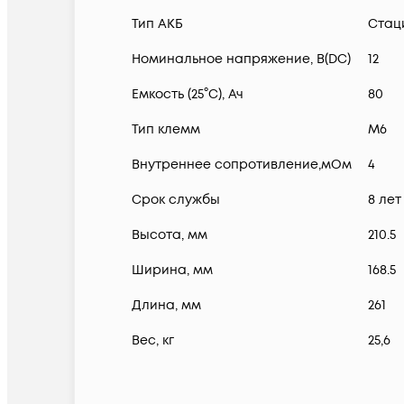
Тип АКБ
Стац
Номинальное напряжение, В(DC)
12
Емкость (25°С), Ач
80
Тип клемм
M6
Внутреннее сопротивление,мОм
4
Срок службы
8 лет
Высота, мм
210.5
Ширина, мм
168.5
Длина, мм
261
Вес, кг
25,6