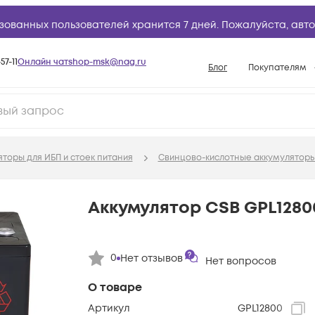
зованных пользователей хранится 7 дней. Пожалуйста,
авто
57-11
Онлайн чат
shop-msk@nag.ru
Блог
Покупателям
Способы опла
Документы
Политика рабо
торы для ИБП и стоек питания
Свинцово-кислотные аккумуляторы
Условия доста
Гарантийное о
Аккумулятор CSB GPL1280
Возврат товар
Вопросы и отв
0
Нет отзывов
Нет вопросов
База знаний
Конфигуратор
О товаре
Артикул
GPL12800