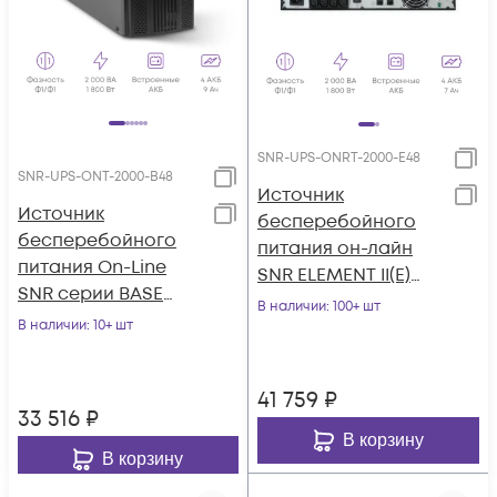
SNR-UPS-ONRT-2000-E48
SNR-UPS-ONT-2000-B48
Источник
Источник
бесперебойного
бесперебойного
питания он-лайн
питания On-Line
SNR ELEMENT II(E)
SNR серии BASE
2000ВА/1800Вт, 1ф:1ф
В наличии
: 100+ шт
2кВА/1.8кВт, 48VDC
В наличии
: 10+ шт
(208-240В), 48В (DC)
(4x7Ач)
41 759
₽
33 516
₽
В корзину
В корзину