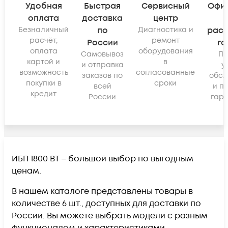
Удобная
Быстрая
Сервисный
Офи
оплата
доставка
центр
Безналичный
по
Диагностика и
рас
расчёт,
ремонт
России
га
оплата
оборудования
Самовывоз
По
картой и
в
и отправка
у
возможность
согласованные
заказов по
обсл
покупки в
сроки
всей
и п
кредит
России
гара
ИБП 1800 ВТ – большой выбор по выгодным
ценам.
В нашем каталоге представлены товары в
количестве 6 шт., доступных для доставки по
России. Вы можете выбрать модели с разным