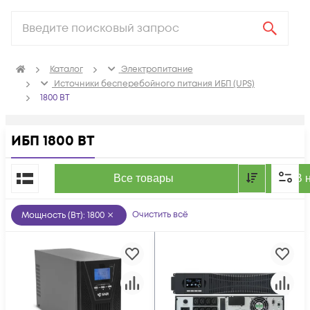
Каталог
Электропитание
Источники бесперебойного питания ИБП (UPS)
1800 ВТ
ИБП 1800 ВТ
По популярности
Все товары
В 
Очистить всё
Мощность (Вт)
:
1800