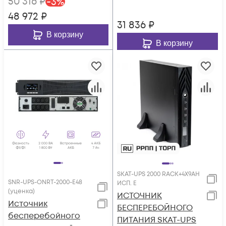
50 316
₽
-
3
%
без АКБ
48 972
₽
31 836
₽
В корзину
В корзину
SKAT-UPS 2000 RACK+4X9AH
SNR-UPS-ONRT-2000-E48
ИСП. E
(уценка)
ИСТОЧНИК
Источник
БЕСПЕРЕБОЙНОГО
бесперебойного
ПИТАНИЯ SKAT-UPS