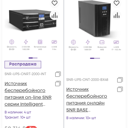
Распродажа
SNR-UPS-ONRT-2000-INT
SNR-UPS-ONT-2000-BX48
Источник
Источник
бесперебойного
бесперебойного
питания on-line SNR
питания онлайн
серии Intelligent
SNR BASE
2000 VA, 72VDC
В наличии
: 4 шт
2000ВА/1800Вт, 1ф:1ф,
Транзит
: 10+ шт
В наличии
: 10+ шт
48В(DC), LCD, 6А(ЗУ),