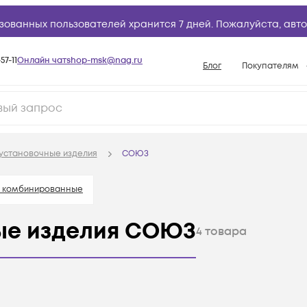
зованных пользователей хранится 7 дней. Пожалуйста,
авто
57-11
Онлайн чат
shop-msk@nag.ru
Блог
Покупателям
Способы опла
Документы
Политика рабо
установочные изделия
СОЮЗ
Условия доста
Гарантийное о
и комбинированные
Возврат товар
ые изделия СОЮЗ
4
товара
Вопросы и отв
База знаний
Конфигуратор