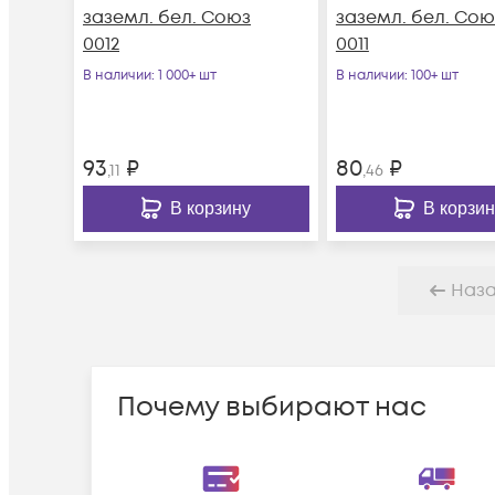
заземл. бел. Союз
заземл. бел. Сою
0012
0011
В наличии
: 1 000+ шт
В наличии
: 100+ шт
93
₽
80
₽
,11
,46
В корзину
В корзин
Наз
Почему выбирают нас