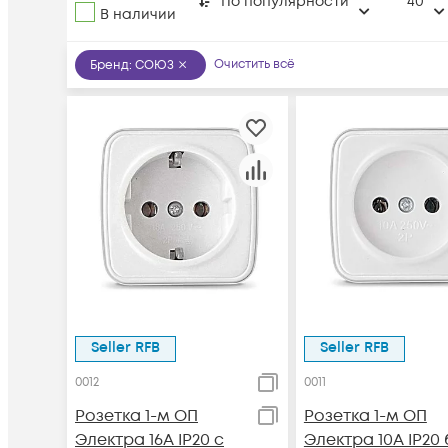
По популярности
40
В наличии
Очистить всё
Бренд
:
СОЮЗ
Seller RFB
Seller RFB
0012
0011
Розетка 1-м ОП
Розетка 1-м ОП
Электра 16А IP20 с
Электра 10А IP20 