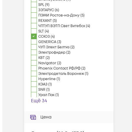
SPL
(
9
)
ЗЭТАРУС
(
6
)
ПЭМИ Ростов-на-Дону
(
5
)
REXANT
(
5
)
ЧПТУП ВЭТП Свет Витебск
(
4
)
SLT
(
4
)
СОЮЗ
(
4
)
GENERICA
(
3
)
ЧУП Элект Белтиз
(
2
)
Электрофидер
(
2
)
КВТ
(
2
)
Navigator
(
2
)
Phoenix Contact РФ/РФ
(
2
)
Электродеталь Воронеж
(
1
)
Hyperline
(
1
)
КЭАЗ
(
1
)
SNR
(
1
)
Урал Пак
(
1
)
Ещё 34
Цена