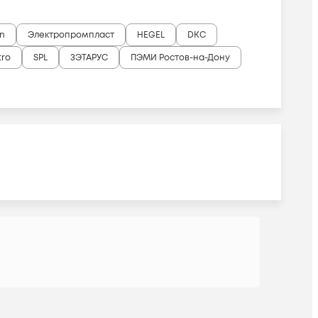
n
Электропромпласт
HEGEL
DKC
tro
SPL
ЗЭТАРУС
ПЭМИ Ростов-на-Дону