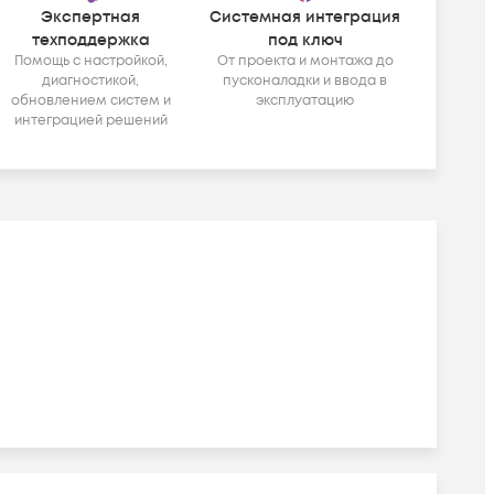
Экспертная
Системная интеграция
техподдержка
под ключ
Помощь с настройкой,
От проекта и монтажа до
диагностикой,
пусконаладки и ввода в
обновлением систем и
эксплуатацию
интеграцией решений