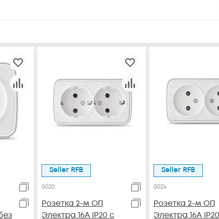
Seller RFB
Seller RFB
0020
0024
Розетка 2-м ОП
Розетка 2-м ОП
без
Электра 16А IP20 с
Электра 16А IP2