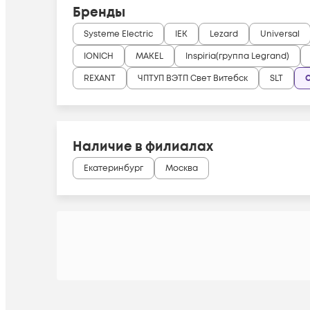
Бренды
Systeme Electric
IEK
Lezard
Universal
IONICH
MAKEL
Inspiria(группа Legrand)
REXANT
ЧПТУП ВЭТП Свет Витебск
SLT
Наличие в филиалах
Екатеринбург
Москва