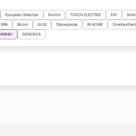
Кунцево-Электро
Ruvinil
TOKOV ELECTRIC
EKF
Simo
ЭРА
Bironi
GUSI
Промрукав
IN HOME
OneKeyElec
СОЮЗ
GENERICA