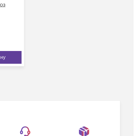
юз
ину