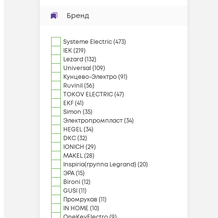
Бренд
Systeme Electric
(
473
)
IEK
(
219
)
Lezard
(
132
)
Universal
(
109
)
Кунцево-Электро
(
91
)
Ruvinil
(
56
)
TOKOV ELECTRIC
(
47
)
EKF
(
41
)
Simon
(
35
)
Электропромпласт
(
34
)
HEGEL
(
34
)
DKC
(
32
)
IONICH
(
29
)
MAKEL
(
28
)
Inspiria(группа Legrand)
(
20
)
ЭРА
(
15
)
Bironi
(
12
)
GUSI
(
11
)
Промрукав
(
11
)
IN HOME
(
10
)
OneKeyElectro
(
9
)