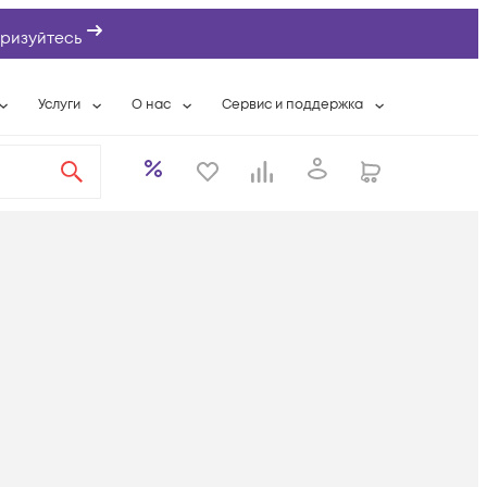
ризуйтесь
Услуги
О нас
Сервис и поддержка
ты
Выкуп сетевого оборудования
О компании
Гарантийное обслуживание
Системная интеграция
Контактная информация
Контакты сервисных центров
ты с физлицами
Wi-Fi «под ключ»
Банковские реквизиты
Сервисные контракты
вки
Бесплатная намотка оптического кабеля
Аккредитация ИТ
Сервисный центр
бслуживание
Партнеры
Техническая поддержка
а
Вакансии
Условия оказания услуг
еты
Новости
ы