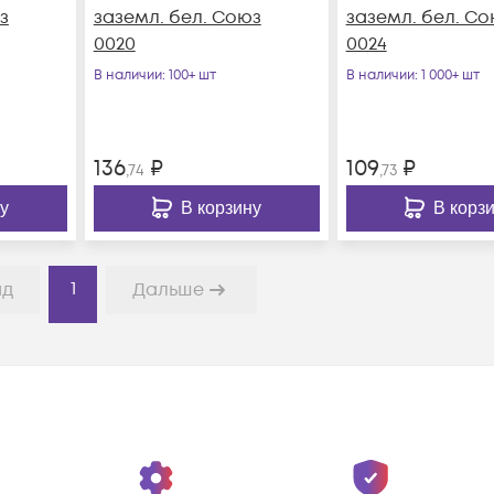
з
заземл. бел. Союз
заземл. бел. Со
0020
0024
В наличии
: 100+ шт
В наличии
: 1 000+ шт
136
₽
109
₽
,74
,73
у
В корзину
В корз
1
ад
Дальше