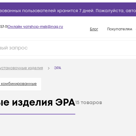
зованных пользователей хранится 7 дней. Пожалуйста,
авто
57-11
Онлайн чат
shop-msk@nag.ru
Блог
Покупателям
Способы опла
Документы
Политика рабо
установочные изделия
ЭРА
Условия доста
Гарантийное о
и комбинированные
Возврат товар
е изделия ЭРА
15
товаров
Вопросы и отв
База знаний
Конфигуратор