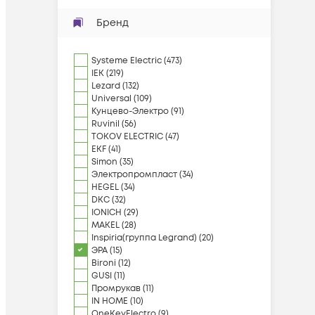
Бренд
Systeme Electric
(
473
)
IEK
(
219
)
Lezard
(
132
)
Universal
(
109
)
Кунцево-Электро
(
91
)
Ruvinil
(
56
)
TOKOV ELECTRIC
(
47
)
EKF
(
41
)
Simon
(
35
)
Электропромпласт
(
34
)
HEGEL
(
34
)
DKC
(
32
)
IONICH
(
29
)
MAKEL
(
28
)
Inspiria(группа Legrand)
(
20
)
ЭРА
(
15
)
Bironi
(
12
)
GUSI
(
11
)
Промрукав
(
11
)
IN HOME
(
10
)
OneKeyElectro
(
9
)