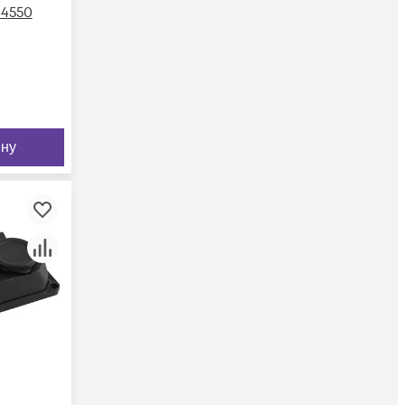
4550
ину