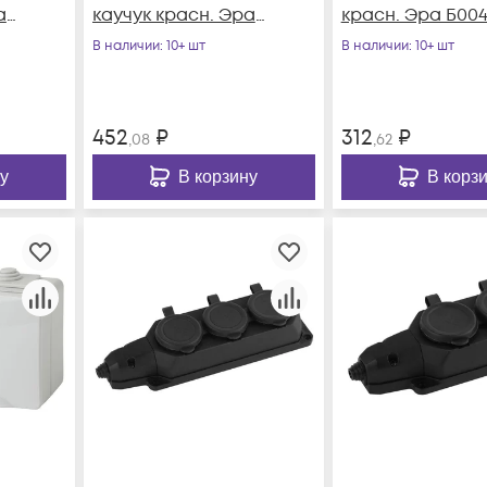
а
каучук красн. Эра
красн. Эра Б004
Б0044551
В наличии
: 10+ шт
В наличии
: 10+ шт
452
₽
312
₽
,08
,62
у
В корзину
В корз