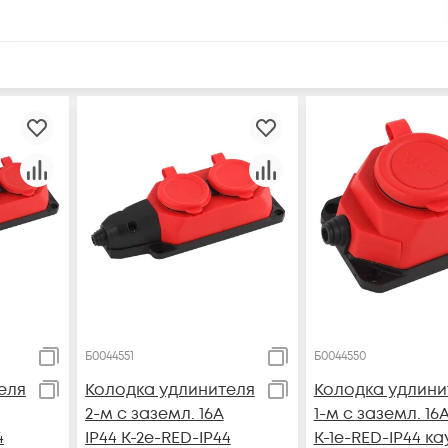
Б0044551
Б0044550
еля
Колодка удлинителя
Колодка удлини
2-м с заземл. 16А
1-м с заземл. 16А
4
IP44 K-2e-RED-IP44
K-1e-RED-IP44 ка