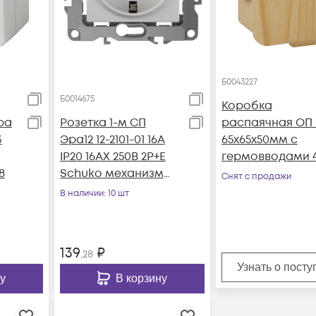
Б0043227
Б0014675
Коробка
ра
Розетка 1-м СП
распаячная ОП
3
Эра12 12-2101-01 16А
65х65х50мм с
IP20 16AX 250В 2P+E
гермовводами 4
8
Schuko механизм
IP54 сосна Эра
Снят с продажи
бел. Эра Б0014675
Б0043227
В наличии
: 10 шт
139
₽
,28
Узнать о пост
у
В корзину