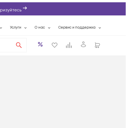
ризуйтесь
Услуги
О нас
Сервис и поддержка
ты
Выкуп сетевого оборудования
О компании
Гарантийное обслуживание
Системная интеграция
Контактная информация
Контакты сервисных центров
ты с физлицами
Wi-Fi «под ключ»
Банковские реквизиты
Сервисные контракты
вки
Бесплатная намотка оптического кабеля
Аккредитация ИТ
Сервисный центр
бслуживание
Партнеры
Техническая поддержка
а
Вакансии
Условия оказания услуг
еты
Новости
ы