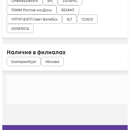
OneKeyElectro
SPL
ЗЭТАРУС
ПЭМИ Ростов-на-Дону
REXANT
ЧПТУП ВЭТП Свет Витебск
SLT
СОЮЗ
GENERICA
Наличие в филиалах
Екатеринбург
Москва