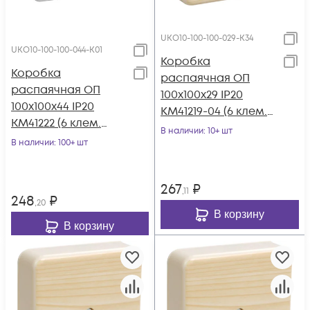
UKO10-100-100-029-K34
UKO10-100-100-044-K01
Коробка
Коробка
распаячная ОП
распаячная ОП
100х100х29 IP20
100х100х44 IP20
КМ41219-04 (6 клем.
KM41222 (6 клем.
6кв.мм) сосна IEK
В наличии
: 10+ шт
6кв.мм) бел. IEK
В наличии
: 100+ шт
UKO10-100-100-029-
UKO10-100-100-044-
K34
K01
267
₽
,11
248
₽
,20
В корзину
В корзину