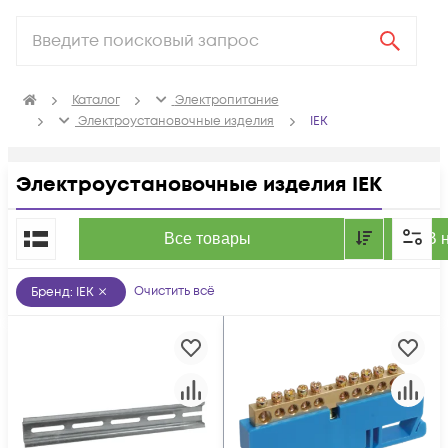
Каталог
Электропитание
Электроустановочные изделия
IEK
Электроустановочные изделия IEK
По популярности
Все товары
В 
Очистить всё
Бренд
:
IEK