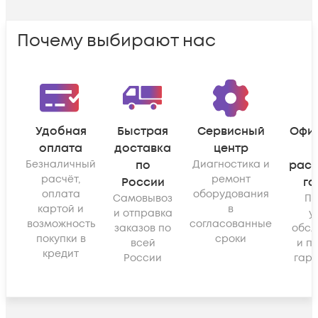
Почему выбирают нас
Удобная
Быстрая
Сервисный
Офи
оплата
доставка
центр
Безналичный
по
Диагностика и
рас
расчёт,
ремонт
России
га
оплата
оборудования
Самовывоз
По
картой и
в
и отправка
у
возможность
согласованные
заказов по
обсл
покупки в
сроки
всей
и п
кредит
России
гара