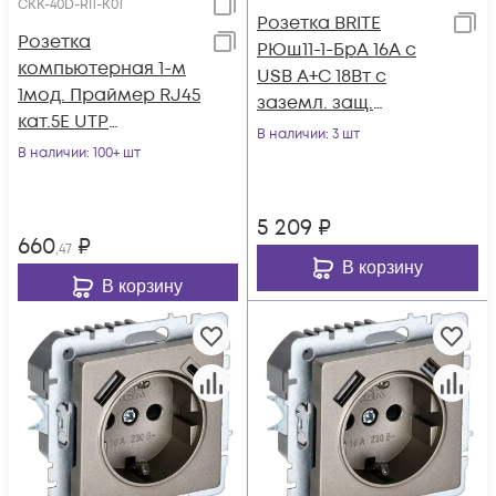
CKK-40D-RI1-K01
Розетка BRITE
Розетка
РЮш11-1-БрА 16А с
компьютерная 1-м
USB A+C 18Вт с
1мод. Праймер RJ45
заземл. защ.
кат.5E UTP
шторки алюм. IEK
В наличии
: 3 шт
механизм IEK CKK-
В наличии
: 100+ шт
BR-R14-16-U22-018-
40D-RI1-K01
K47
5 209
₽
660
₽
,47
В корзину
В корзину