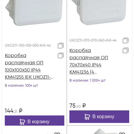
UKOZ11-070-070-040-K41-44
UKOZ11-100-100-050-K41-44
Коробка
Коробка
распаячная ОП
распаячная ОП
70х70х40 IP44
100х100х50 IP44
КМ41236 (4
КМ41255 IEK UKOZ11-
гермоввода) IEK
В наличии
: 1 000+ шт
100-100-050-K41-44
В наличии
: 100+ шт
UKOZ11-070-070-040-
K41-44
75
₽
,60
144
₽
,21
В корзину
В корзину