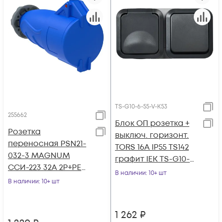
TS-G10-6-55-V-K53
255662
Блок ОП розетка +
Розетка
выключ. горизонт.
переносная PSN21-
TORS 16А IP55 TS142
032-3 MAGNUM
графит IEK TS-G10-6-
ССИ-223 32А 2Р+РЕ
55-V-K53
В наличии
: 10+ шт
220В IP44
В наличии
: 10+ шт
1 262
₽