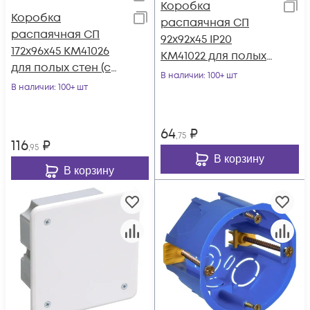
Коробка
Коробка
распаячная CП
распаячная СП
92х92х45 IP20
172х96х45 КМ41026
КМ41022 для полых
для полых стен (с
стен (с саморезами
В наличии
: 100+ шт
саморезами
В наличии
: 100+ шт
пластиковые лапки
пластиковые лапки
с крышкой
с крышкой) IE
64
₽
,75
116
₽
,95
В корзину
В корзину