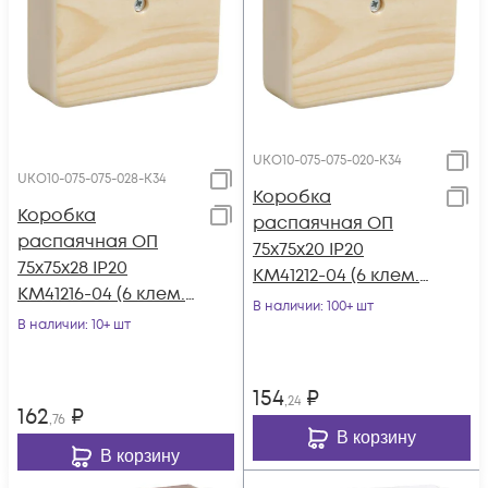
UKO10-075-075-020-K34
UKO10-075-075-028-K34
Коробка
Коробка
распаячная ОП
распаячная ОП
75х75х20 IP20
75х75х28 IP20
КМ41212-04 (6 клем.
КМ41216-04 (6 клем.
6кв.мм) сосна IEK
В наличии
: 100+ шт
6кв.мм) сосна IEK
В наличии
: 10+ шт
UKO10-075-075-020-
UKO10-075-075-028-
K34
K34
154
₽
,24
162
₽
,76
В корзину
В корзину