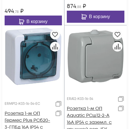
874
₽
,88
494
₽
,78
В корзину
В корзину
ERA12-K03-16-54
ERMP12-K03-16-54-EC
Розетка 1-м ОП
Розетка 1-м ОП
Aquatic РСш12-2-А
Гермес Plus РСб20-
16А IP54 с заземл. с
3-ГПБд 16А IP54 с