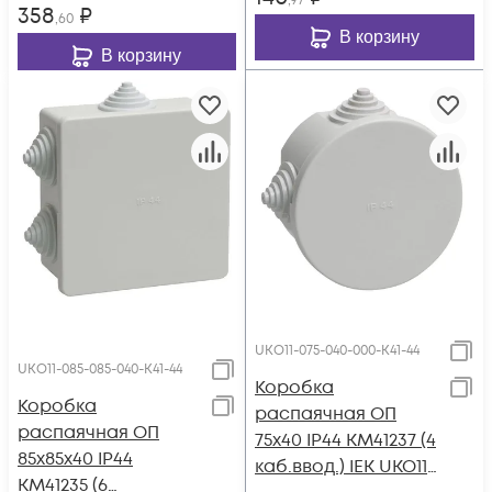
,97
358
₽
,60
В корзину
В корзину
UKO11-075-040-000-K41-44
UKO11-085-085-040-K41-44
Коробка
Коробка
распаячная ОП
распаячная ОП
75х40 IP44 KM41237 (4
85х85х40 IP44
каб.ввод.) IEK UKO11-
KM41235 (6