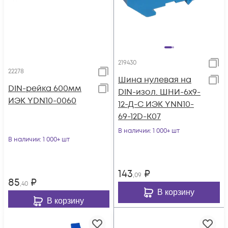
219430
22278
Шина нулевая на
DIN-рейка 600мм
DIN-изол. ШНИ-6х9-
ИЭК YDN10-0060
12-Д-С ИЭК YNN10-
69-12D-K07
В наличии
: 1 000+ шт
В наличии
: 1 000+ шт
143
₽
,09
85
₽
,40
В корзину
В корзину