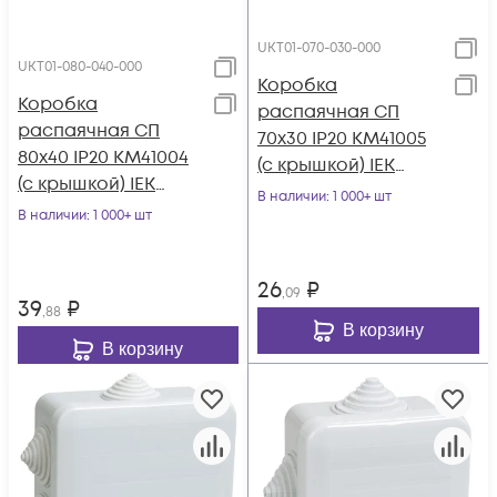
UKT01-070-030-000
UKT01-080-040-000
Коробка
Коробка
распаячная СП
распаячная СП
70х30 IP20 КМ41005
80х40 IP20 КМ41004
(с крышкой) IEK
(с крышкой) IEK
UKT01-070-030-000
В наличии
: 1 000+ шт
UKT01-080-040-000
В наличии
: 1 000+ шт
26
₽
,09
39
₽
,88
В корзину
В корзину