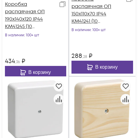
Коробка
распаячная ОП
распаячная ОП
150х110х70 IP44
190х140х120 IP44
KM41241 (10
КМ41245 (10
каб.ввод.) IEK
В наличии
: 100+ шт
каб.ввод.) IEK
В наличии
: 100+ шт
UKO10-150-110-070-
UKO10-190-140-120-
K41-44
K41-44
288
₽
,28
434
₽
,36
В корзину
В корзину