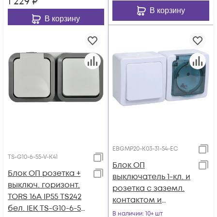
1 229
₽
В корзину
В корзину
EBGMP20-K03-31-54-EC
TS-G10-6-55-V-K41
Блок ОП
Блок ОП розетка +
выключатель 1-кл. и
выключ. горизонт.
розетка с заземл.
TORS 16А IP55 TS242
контактом и
бел. IEK TS-G10-6-55-
крышкой для
В наличии
: 10+ шт