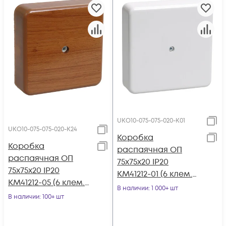
UKO10-075-075-020-K01
UKO10-075-075-020-K24
Коробка
Коробка
распаячная ОП
распаячная ОП
75х75х20 IP20
75х75х20 IP20
КМ41212-01 (6 клем.
КМ41212-05 (6 клем.
6кв.мм) бел. IEK
В наличии
: 1 000+ шт
6кв.мм) дуб IEK
В наличии
: 100+ шт
UKO10-075-075-020-
UKO10-075-075-020-
K01
K24