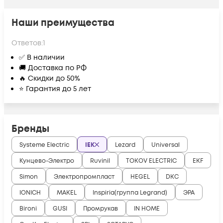
Наши преимущества
Ответов:
1
✅ В наличии
🚚 Доставка по РФ
🔥 Скидки до 50%
⭐ Гарантия до 5 лет
Бренды
Systeme Electric
IEK
Lezard
Universal
Кунцево-Электро
Ruvinil
TOKOV ELECTRIC
EKF
Simon
Электропромпласт
HEGEL
DKC
IONICH
MAKEL
Inspiria(группа Legrand)
ЭРА
Bironi
GUSI
Промрукав
IN HOME