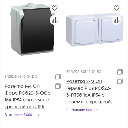
ERMP22-K01-16-54-EC
ERS12-K03-16-54-DC
Розетка 2-м ОП
Розетка 1-м ОП
Гермес Plus РСб22-
Форс РСб20-3-ФСр
3-ГПБб 16А IP54 с
16А IP54 с заземл. с
заземл. с крышкой
крышкой сер. IEK
бел. IEK ERMP22-K01-
В наличии
: 100+ шт
ERS12-K03-16-54-DC
В наличии
: 1 000+ шт
16-54-EC