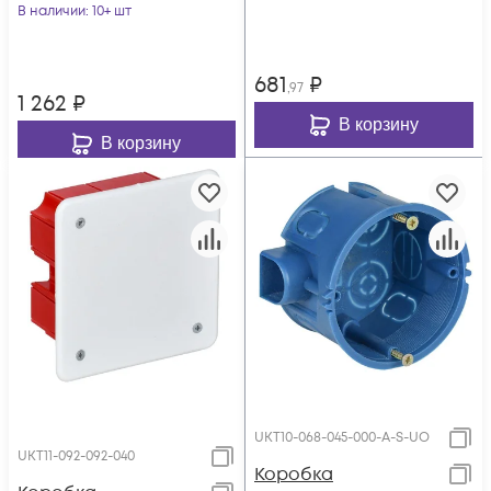
V-K41
В наличии
: 10+ шт
открытой
установки бел.
клавиш
681
₽
,97
1 262
₽
В корзину
В корзину
UKT10-068-045-000-A-S-UO
UKT11-092-092-040
Коробка