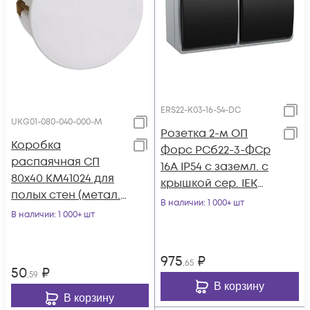
ERS22-K03-16-54-DC
UKG01-080-040-000-M
Розетка 2-м ОП
Коробка
Форс РСб22-3-ФСр
распаячная СП
16А IP54 с заземл. с
80х40 КМ41024 для
крышкой сер. IEK
полых стен (метал.
ERS22-K03-16-54-DC
В наличии
: 1 000+ шт
лапки. с крышкой)
В наличии
: 1 000+ шт
IEK UKG01-080-040-
000-M
975
₽
,65
50
₽
,59
В корзину
В корзину