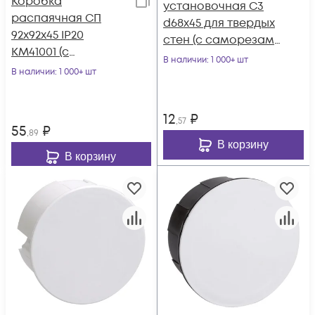
Коробка
установочная С3
распаячная СП
d68x45 для твердых
92х92х45 IP20
стен (с саморезами
КМ41001 (с
и стык. узлами) IEK
В наличии
: 1 000+ шт
саморезами с
В наличии
: 1 000+ шт
UKT10-068-045-000-
крышкой) IEK UKT11-
092-092-040
12
₽
,57
55
₽
,89
В корзину
В корзину