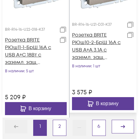
BR-R14-16-U21-D31-K37
BR-R14-16-U22-018-K37
Розетка BRITE
Розетка BRITE
РЮш10-2-БрШ 16А с
РЮш11-1-БрШ 16А с
USB A+A 3.1А с
USB A+C 18Вт с
заземл. защ.
заземл. защ.
шторки шампань
В наличии
: 1 шт
шторки шампань
В наличии
: 5 шт
IEK BR-R14-16-U21-
IEK BR-R14-16-U22-
D31-K37
018-K37
3 575
₽
5 209
₽
В корзину
В корзину
1
2
...
6
Назад
Дальше