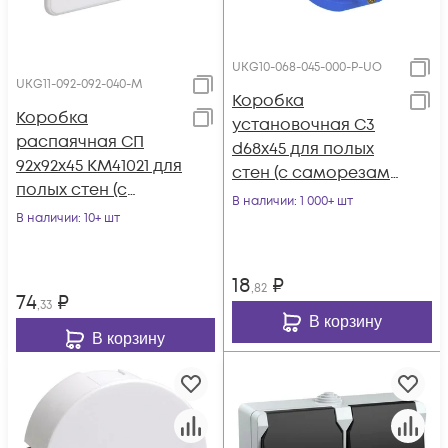
UKG10-068-045-000-P-UO
UKG11-092-092-040-M
Коробка
Коробка
установочная С3
распаячная СП
d68х45 для полых
92х92х45 КМ41021 для
стен (с саморезами
полых стен (с
и пластик. лапками)
В наличии
: 1 000+ шт
саморезами
В наличии
: 10+ шт
IEK UKG10-068-045-
метал. лапки. с
00
крышкой) IEK UKG
18
₽
,82
74
₽
,33
В корзину
В корзину