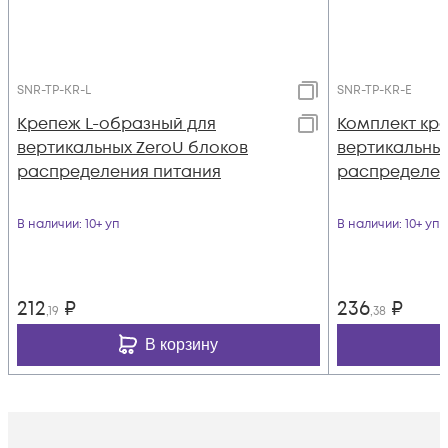
SNR-TP-KR-L
SNR-TP-KR-E
Крепеж L-образный для
Комплект кр
вертикальных ZeroU блоков
вертикальных
распределения питания
распределен
В наличии
: 10+ уп
В наличии
: 10+ уп
212
₽
236
₽
,19
,38
В корзину